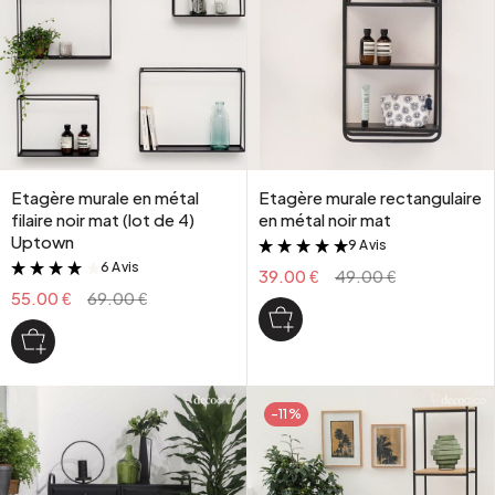
Etagère murale en métal
Etagère murale rectangulaire
filaire noir mat (lot de 4)
en métal noir mat
Uptown
9 Avis
&
6 Avis
&
39.00 €
49.00 €
55.00 €
69.00 €
-11%