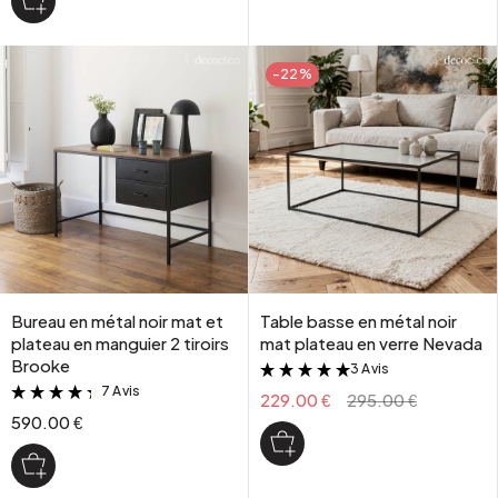
-22%
Bureau en métal noir mat et
Table basse en métal noir
plateau en manguier 2 tiroirs
mat plateau en verre Nevada
Brooke
3 Avis
&
7 Avis
&
229.00 €
295.00 €
590.00 €