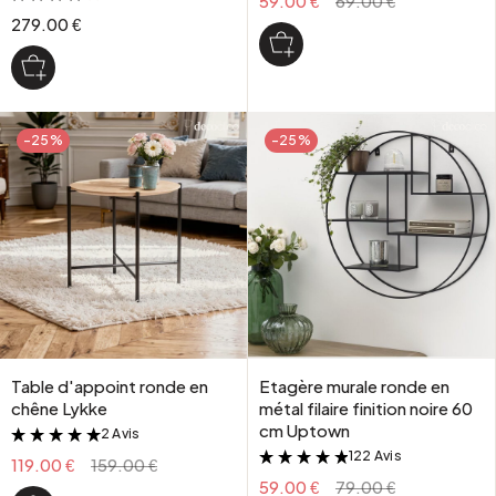
59.00 €
69.00 €
279.00 €
-25%
-25%
Table d'appoint ronde en
Etagère murale ronde en
chêne Lykke
métal filaire finition noire 60
cm Uptown
2 Avis
&
122 Avis
&
119.00 €
159.00 €
59.00 €
79.00 €