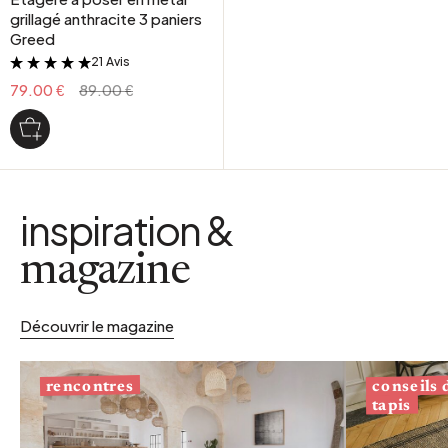
grillagé anthracite 3 paniers
Greed
21 Avis
&
79.00 €
89.00 €
inspiration &
magazine
Découvrir le magazine
conseils
rencontres
tapis