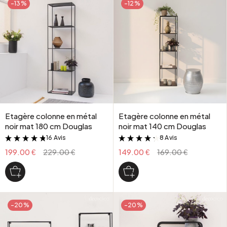
-13%
-12%
Etagère colonne en métal
Etagère colonne en métal
noir mat 180 cm Douglas
noir mat 140 cm Douglas
16 Avis
8 Avis
&
&
199.00 €
229.00 €
149.00 €
169.00 €
-20%
-20%