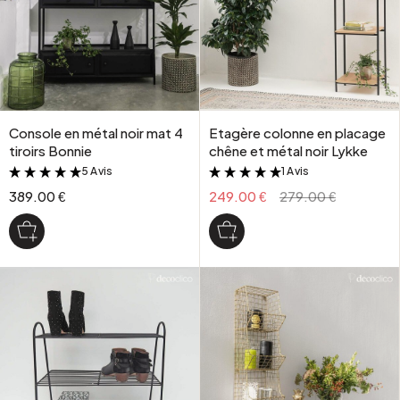
Console en métal noir mat 4
Etagère colonne en placage
tiroirs Bonnie
chêne et métal noir Lykke
5 Avis
1 Avis
&
&
389.00 €
249.00 €
279.00 €