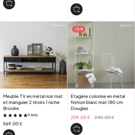
-13%
Meuble TV en métal noir mat
Etagère colonne en métal
et manguier 2 tiroirs 1 niche
finition blanc mat 180 cm
Brooke
Douglas
11 Avis
&
209.00 €
240.00 €
569.00 €