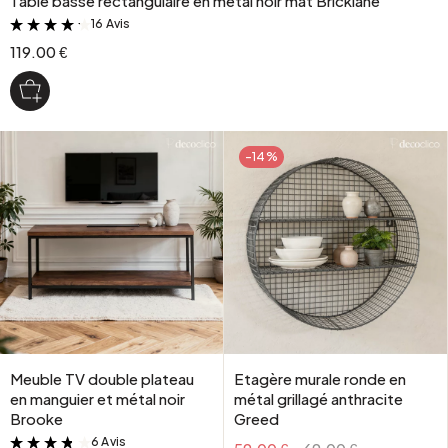
Table basse rectangulaire en métal noir mat Bricklane
16 Avis
&
119.00 €
-14%
Meuble TV double plateau
Etagère murale ronde en
en manguier et métal noir
métal grillagé anthracite
Brooke
Greed
6 Avis
&