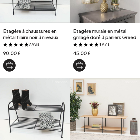
Etagère à chaussures en
Etagère murale en métal
métal filaire noir 3 niveaux
grillagé doré 3 paniers Greed
9 Avis
4 Avis
&
&
90.00 €
45.00 €