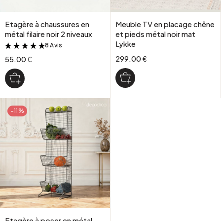
Etagère à chaussures en
Meuble TV en placage chêne
métal filaire noir 2 niveaux
et pieds métal noir mat
Lykke
8 Avis
&
299.00 €
55.00 €
-11%
Etagère à poser en métal