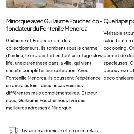
Minorque avec Guillaume Foucher, co-
Quel tapis p
fondateur du Fontenille Menorca
Véritable atout
Guillaume et Frédéric sont des
salon tout en
collectionneurs. Ils tombent sous le charme
cocooning. On 
d'un lieu, le retapent et en font un refuge slow
permet de déli
life, une parenthèse dans la ville, qui vient
spacieuses. Or
ensuite compléter leur collection. Avec
découvrez notr
Fontenille Menorca, ils poussent l'expérience
déco chaleureu
un peu plus loin : deux fincas voisines
différentes mais complémentaires. Et pour
nous, Guillaume Foucher nous livre ses
meilleures adresses à Minorque.
Livraison à domicile et en point relais