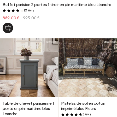
Buffet parisien 2 portes 1 tiroir en pin maritime bleu Léandre
10 Avis
&
889.00 €
995.00 €
Table de chevet parisienne 1
Matelas de sol en coton
porte en pin maritime bleu
imprimé bleu Fleurs
Léandre
3 Avis
&