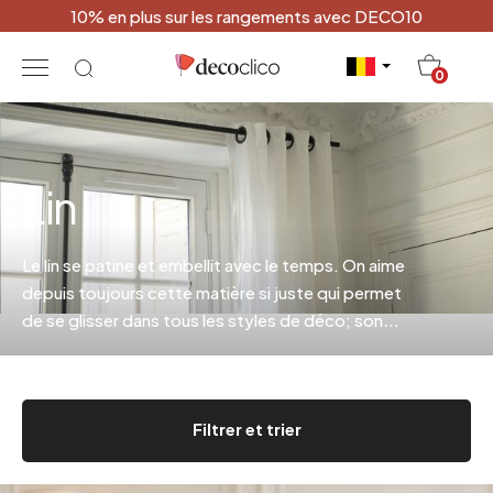
10% en plus sur les rangements avec DECO10
20
0
Lin
Le lin se patine et embellit avec le temps. On aime
depuis toujours cette matière si juste qui permet
de se glisser dans tous les styles de déco; son
aspect doucement froissé lui apporte allure et
style (et inutile de le repasser..).
Filtrer et trier