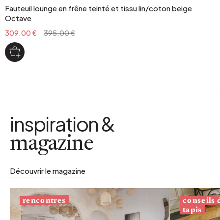
Fauteuil lounge en frêne teinté et tissu lin/coton beige
Octave
309.00 €
395.00 €
inspiration &
magazine
Découvrir le magazine
conseils
rencontres
tapis