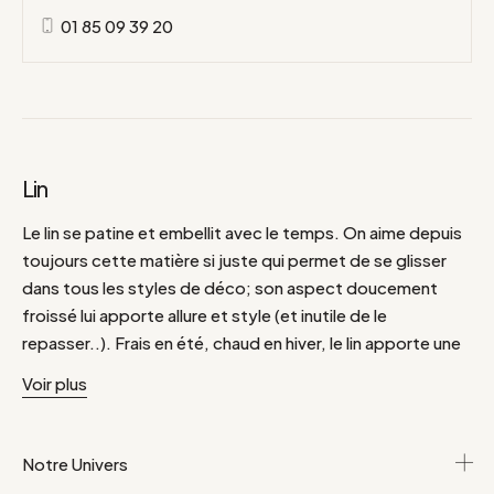
01 85 09 39 20
Lin
Le lin se patine et embellit avec le temps. On aime depuis
toujours cette matière si juste qui permet de se glisser
dans tous les styles de déco; son aspect doucement
froissé lui apporte allure et style (et inutile de le
repasser..). Frais en été, chaud en hiver, le lin apporte une
touche bohème dans une chambre, décliné en housse de
Voir plus
couette ou en édredon, inspiré du linge d'antan, ou donne
une note de caractère à la plus simple des tables.
Nappes, coussins, plaids ou rideaux retrouvez toute
Notre Univers
notre sélection en lin.