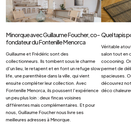
Minorque avec Guillaume Foucher, co-
Quel tapis p
fondateur du Fontenille Menorca
Véritable atout
Guillaume et Frédéric sont des
salon tout en
collectionneurs. Ils tombent sous le charme
cocooning. On 
d'un lieu, le retapent et en font un refuge slow
permet de déli
life, une parenthèse dans la ville, qui vient
spacieuses. Or
ensuite compléter leur collection. Avec
découvrez notr
Fontenille Menorca, ils poussent l'expérience
déco chaleureu
un peu plus loin : deux fincas voisines
différentes mais complémentaires. Et pour
nous, Guillaume Foucher nous livre ses
meilleures adresses à Minorque.