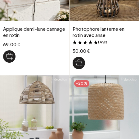
Applique demi-lune cannage
Photophore lanterne en
en rotin
rotin avec anse
1 Avis
&
69.00 €
50.00 €
-20%