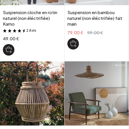
Suspension cloche en rotin
Suspension en bambou
naturel (non éléctrifiée)
naturel (non éléctrifiée) fait
Kamo
main
2 Avis
&
79.00 €
99.00 €
49.00 €