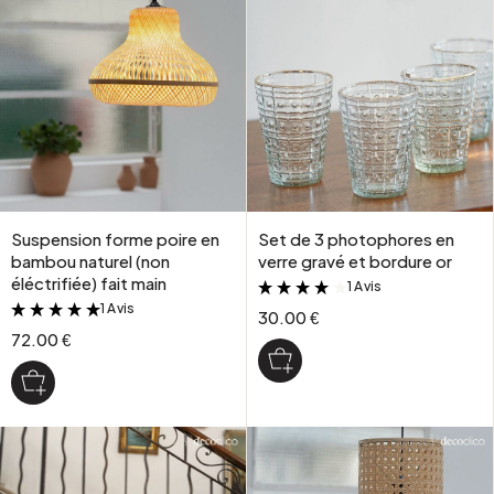
Suspension forme poire en
Set de 3 photophores en
bambou naturel (non
verre gravé et bordure or
éléctrifiée) fait main
1 Avis
&
1 Avis
&
30.00 €
72.00 €