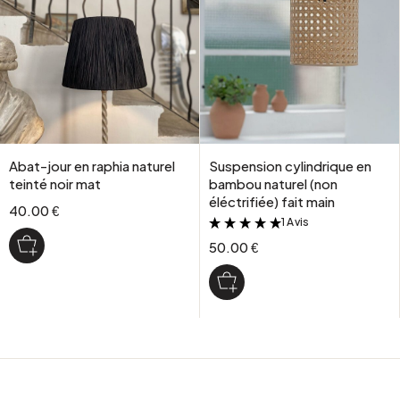
Abat-jour en raphia naturel
Suspension cylindrique en
teinté noir mat
bambou naturel (non
éléctrifiée) fait main
40.00 €
1 Avis
&
50.00 €