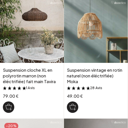
Suspension cloche XL en
Suspension vintage en rotin
polyrotin marron (non
naturel (non éléctrifiée)
éléctrifiée) fait main Tavira
Moka
1 Avis
28 Avis
&
&
79.00 €
49.00 €
-20%