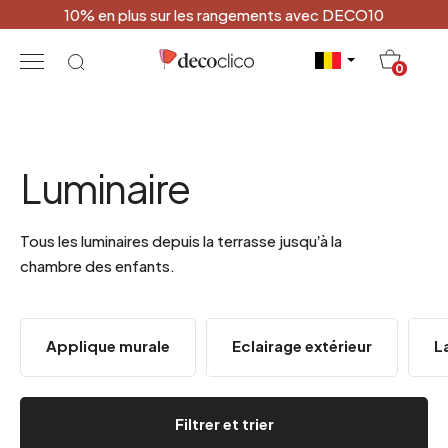
10% en plus sur les rangements avec DECO10
20
0
Luminaire
Tous les luminaires depuis la terrasse jusqu’à la
chambre des enfants.
Applique murale
Eclairage extérieur
L
Filtrer et trier