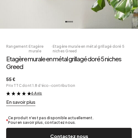
Rangement
·
Etagère
·
Etagère murale en métal grillagé doré 5
murale
niches Greed
Etagère murale en métal grillagé doré 5 niches
Greed
55 €
Prix TTC dont 1.8 d'éco-contribution
6 Avis
&
En savoir plus
Ce produit n'est pas disponible actuellement.
Pour en savoir plus, contactez nous.
Contactez nous