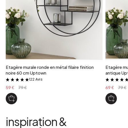
Etagère murale ronde en métal filaire finition
Etagère mur
noire 60 cm Uptown
antique U
122 Avis
&
59 €
79 €
69 €
79 €
inspiration &