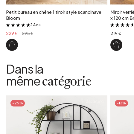
Petit bureau en chêne 1 tiroir style scandinave
Miroir verr
Bloom
x 120 cm Br
2 Avis
&
229 €
295 €
219 €
Dans la
même
catégorie
-25%
-13%