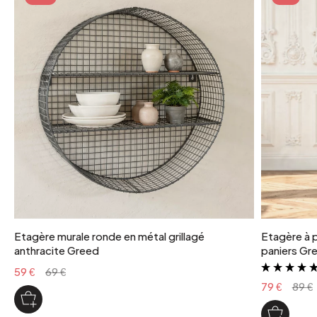
poids colis
4 kg
poids maximum supporte
7 kg
coloris
Gold
Etagère murale ronde en métal grillagé
Etagère à p
anthracite Greed
paniers Gr
59 €
69 €
79 €
89 €