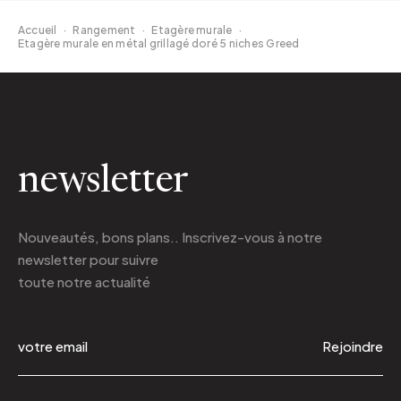
Accueil
·
Rangement
·
Etagère murale
·
Etagère murale en métal grillagé doré 5 niches Greed
newsletter
Nouveautés, bons plans.. Inscrivez-vous à
notre
newsletter
pour suivre
toute notre actualité
Rejoindre