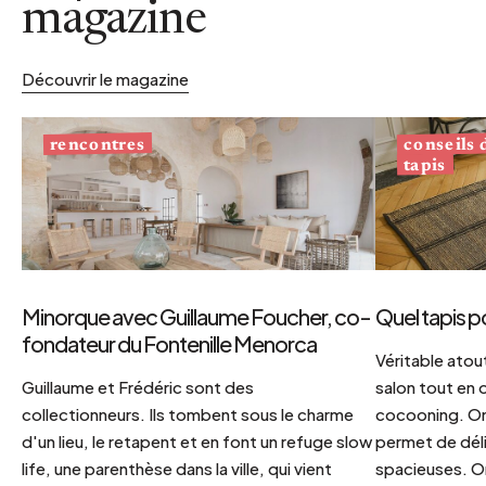
magazine
Découvrir le magazine
conseils
rencontres
tapis
Minorque avec Guillaume Foucher, co-
Quel tapis p
fondateur du Fontenille Menorca
Véritable atout
Guillaume et Frédéric sont des
salon tout en
collectionneurs. Ils tombent sous le charme
cocooning. On 
d'un lieu, le retapent et en font un refuge slow
permet de déli
life, une parenthèse dans la ville, qui vient
spacieuses. Or