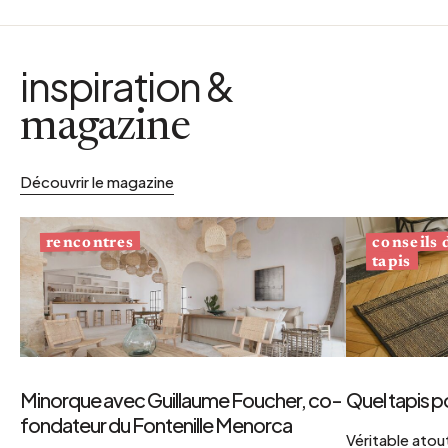
inspiration &
magazine
Découvrir le magazine
conseils
rencontres
tapis
Minorque avec Guillaume Foucher, co-
Quel tapis p
fondateur du Fontenille Menorca
Véritable atout