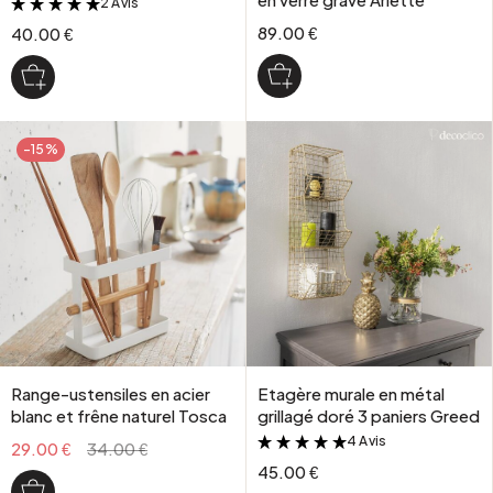
2 Avis
&
89.00 €
40.00 €
-15%
Range-ustensiles en acier
Etagère murale en métal
blanc et frêne naturel Tosca
grillagé doré 3 paniers Greed
4 Avis
&
29.00 €
34.00 €
45.00 €