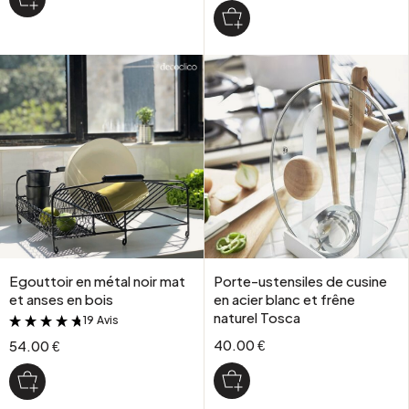
Egouttoir en métal noir mat
Porte-ustensiles de cusine
et anses en bois
en acier blanc et frêne
naturel Tosca
19 Avis
&
40.00 €
54.00 €