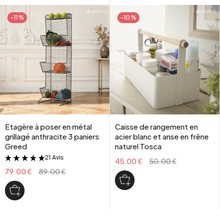
-11%
-10%
Etagère à poser en métal
Caisse de rangement en
grillagé anthracite 3 paniers
acier blanc et anse en frêne
Greed
naturel Tosca
21 Avis
&
45.00 €
50.00 €
79.00 €
89.00 €