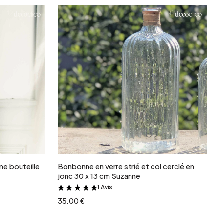
r
Ajouter au panier
me bouteille
Bonbonne en verre strié et col cerclé en
jonc 30 x 13 cm Suzanne
1 Avis
&
35.00 €