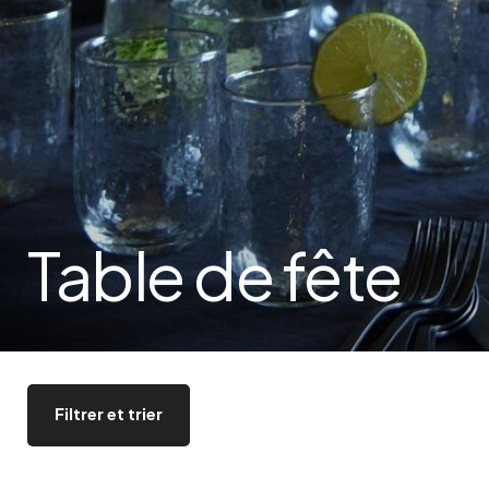
Bistrot
Velours
Bord de mer
Bois blond
Brocante
Papier mâché
Contemporain
Verre
Esprit Haussmannien
Zinc et galva
Grand hôtel
Naturel
Table de fête
Filtrer et trier