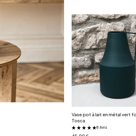
Ajouter au panie
Vase pot à lait en métal vert 
Tosca
8 Avis
&
45.00 €