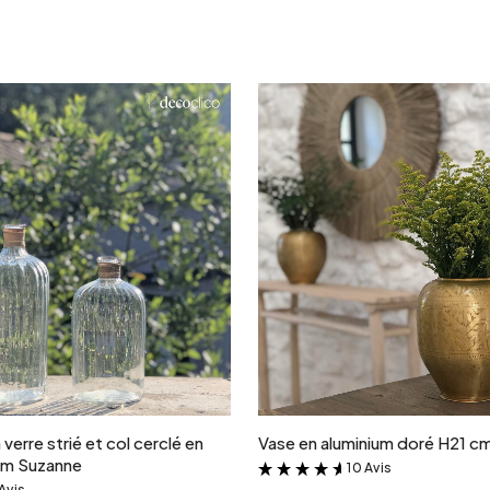
Ajouter au panier
Ajouter au panie
erre strié et col cerclé en
Vase en aluminium doré H21 c
 cm Suzanne
10 Avis
&
Avis