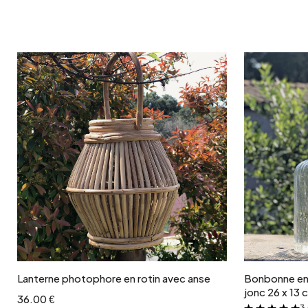
Ajouter au panier
Lanterne photophore en rotin avec anse
Bonbonne en v
jonc 26 x 13
36.00 €
3 