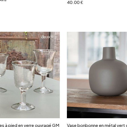
&
40.00 €
Ajouter au panier
Ajouter au panie
res à pied en verre ouvragé GM
Vase bonbonne en métal vert 