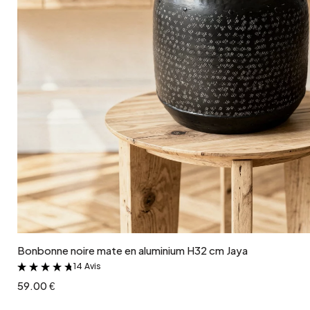
Ajouter au panier
Bonbonne noire mate en aluminium H32 cm Jaya
14 Avis
&
59.00 €