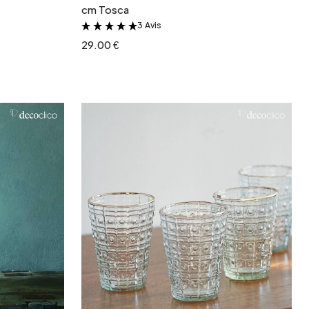
cm Tosca
3 Avis
&
29.00 €
r
Ajouter au panier