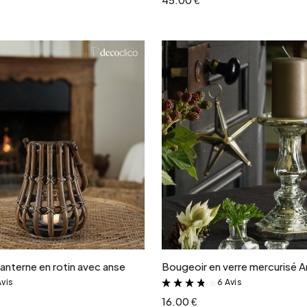
Ajouter au panier
Ajouter au panie
anterne en rotin avec anse
Bougeoir en verre mercurisé A
Avis
6 Avis
&
&
16.00 €