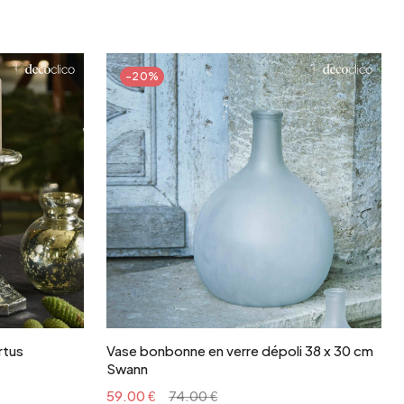
-20%
r
Ajouter au panier
rtus
Vase bonbonne en verre dépoli 38 x 30 cm
Swann
59.00 €
74.00 €