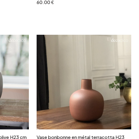
60.00 €
r
Ajouter au panier
olive H23 cm
Vase bonbonne en métal terracotta H23