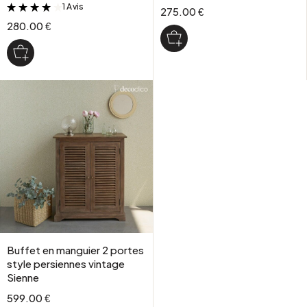
1 Avis
&
275.00 €
280.00 €
Buffet en manguier 2 portes
style persiennes vintage
Sienne
599.00 €