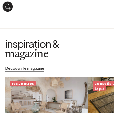
inspiration &
magazine
Découvrir le magazine
conseils
rencontres
tapis