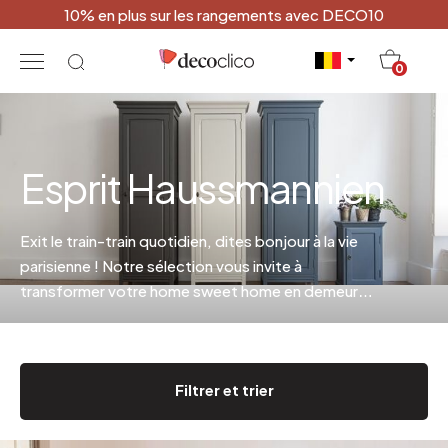
10% en plus sur les rangements avec DECO10
20
0
Esprit Haussmannien
Exit le train-train quotidien, dites bonjour à la vie
parisienne ! Notre sélection vous invite à
transformer votre home sweet home en demeure
de roi.
Filtrer et trier