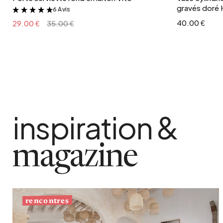
gravés doré 
6 Avis
&
40.00 €
29.00 €
35.00 €
inspiration &
magazine
rencontres