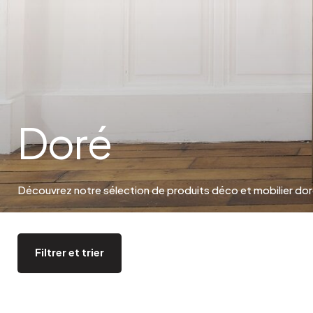
Bistrot
Velours
Bord de mer
Bois blond
Brocante
Papier mâché
Contemporain
Verre
Esprit Haussmannien
Zinc et galva
Grand hôtel
Doré
Naturel
Découvrez notre sélection de produits déco et mobilier do
Filtrer et trier