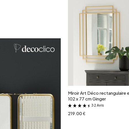
Ajouter au panie
Miroir Art Déco rectangulaire 
102 x 77 cm Ginger
32 Avis
&
219.00 €