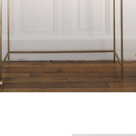
Argenté
ré