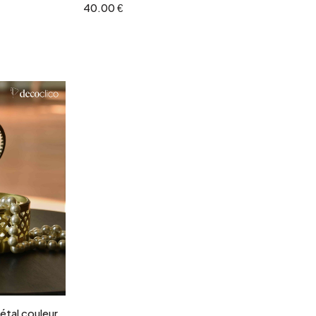
40.00 €
r
métal couleur