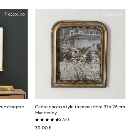
r
Ajouter au panier
avec étagère
Cadre photo style trumeau doré 31 x 26 cm
Manderley
2 Avis
&
39.00 €