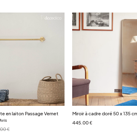
Ajouter au panier
Ajouter au panie
te en laiton Passage Vernet
Miroir à cadre doré 50 x 135 c
Avis
&
445.00 €
00 €