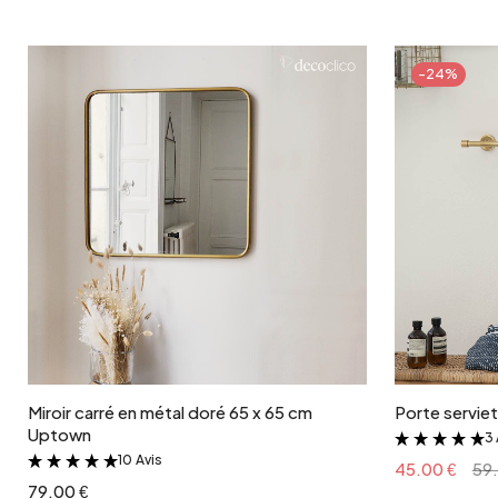
-24%
Ajouter au panier
Miroir carré en métal doré 65 x 65 cm
Porte serviet
Uptown
3 
10 Avis
&
45.00 €
59.
79.00 €