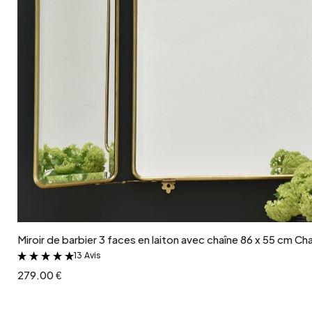
Ajouter au panier
Miroir de barbier 3 faces en laiton avec chaîne 86 x 55 cm C
13 Avis
&
279.00 €