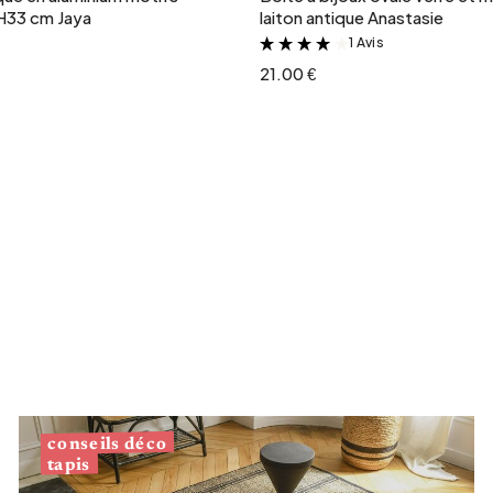
H33 cm Jaya
laiton antique Anastasie
1 Avis
&
21.00 €
conseils déco
tapis