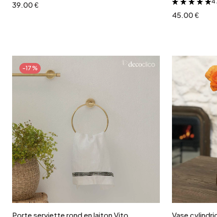
4 
39.00 €
45.00 €
-17%
Ajouter au panier
Porte serviette rond en laiton Vito
Vase cylindri