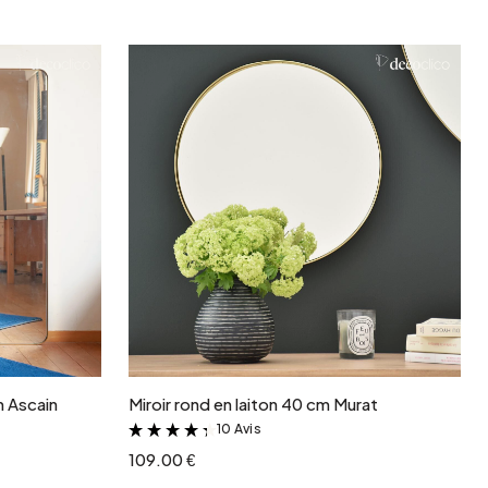
r
Ajouter au panier
m Ascain
Miroir rond en laiton 40 cm Murat
10 Avis
&
109.00 €