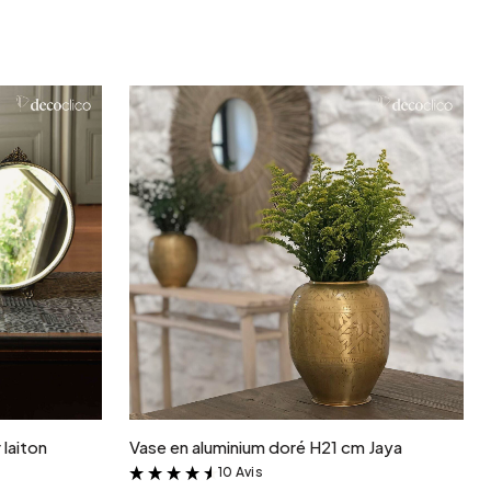
r
Ajouter au panier
 laiton
Vase en aluminium doré H21 cm Jaya
10 Avis
&