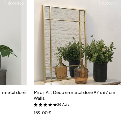
r
Ajouter au panier
en métal doré
Miroir Art Déco en métal doré 97 x 67 cm
Wallis
36 Avis
&
159.00 €