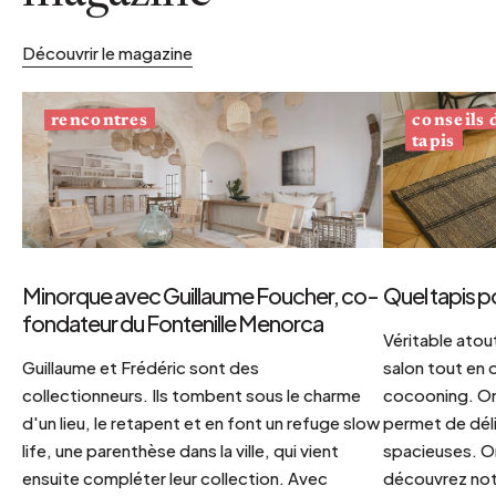
Découvrir le magazine
conseils
rencontres
tapis
Minorque avec Guillaume Foucher, co-
Quel tapis p
fondateur du Fontenille Menorca
Véritable atout
Guillaume et Frédéric sont des
salon tout en
collectionneurs. Ils tombent sous le charme
cocooning. On 
d'un lieu, le retapent et en font un refuge slow
permet de déli
life, une parenthèse dans la ville, qui vient
spacieuses. Or
ensuite compléter leur collection. Avec
découvrez notr