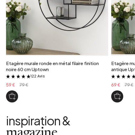
Etagère murale ronde en métal filaire finition
Etagère mur
noire 60 cm Uptown
antique U
122 Avis
&
59 €
79 €
69 €
79 €
inspiration &
magazine