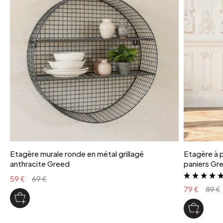
Etagère murale ronde en métal grillagé
Etagère à p
anthracite Greed
paniers Gr
59 €
69 €
79 €
89 €