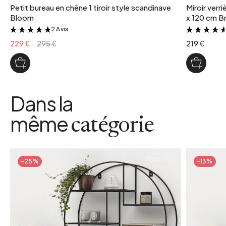
Petit bureau en chêne 1 tiroir style scandinave
Miroir verr
Bloom
x 120 cm Br
2 Avis
&
229 €
295 €
219 €
Dans la
même
catégorie
-25%
-13%