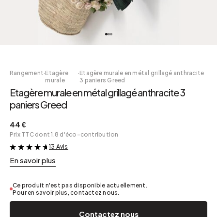
Rangement
·
Etagère
·
Etagère murale en métal grillagé anthracite
murale
3 paniers Greed
Etagère murale en métal grillagé anthracite 3
paniers Greed
44 €
Prix TTC dont 1.8 d'éco-contribution
13 Avis
&
En savoir plus
Ce produit n'est pas disponible actuellement.
Pour en savoir plus, contactez nous.
Contactez nous