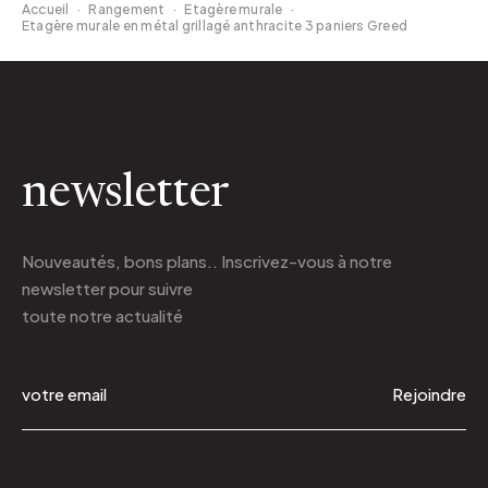
Accueil
·
Rangement
·
Etagère murale
·
Etagère murale en métal grillagé anthracite 3 paniers Greed
newsletter
Nouveautés, bons plans.. Inscrivez-vous à
notre
newsletter
pour suivre
toute notre actualité
Rejoindre