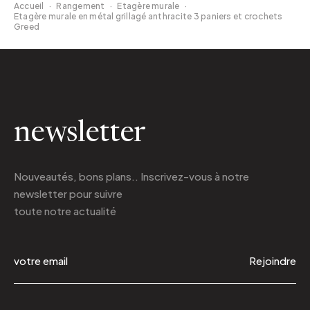
Accueil
·
Rangement
·
Etagère murale
·
Etagère murale en métal grillagé anthracite 3 paniers et crochets
Greed
newsletter
Nouveautés, bons plans.. Inscrivez-vous à
notre
newsletter
pour suivre
toute notre actualité
Rejoindre