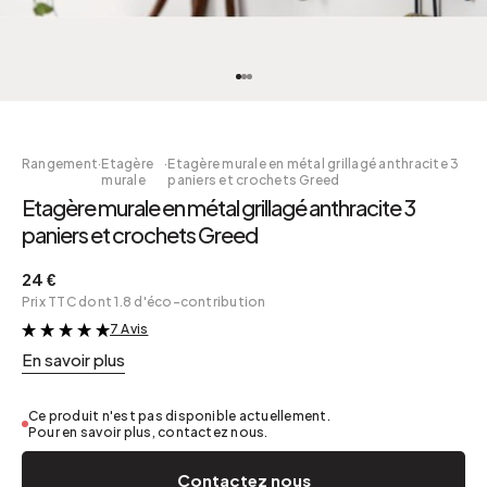
Rangement
·
Etagère
·
Etagère murale en métal grillagé anthracite 3
murale
paniers et crochets Greed
Etagère murale en métal grillagé anthracite 3
paniers et crochets Greed
24 €
Prix TTC dont 1.8 d'éco-contribution
7 Avis
&
En savoir plus
Ce produit n'est pas disponible actuellement.
Pour en savoir plus, contactez nous.
Contactez nous