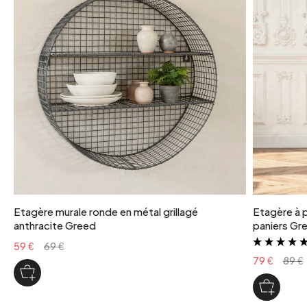
Etagère murale ronde en métal grillagé
Etagère à p
anthracite Greed
paniers Gr
59 €
69 €
79 €
89 €