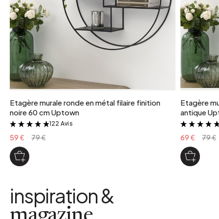
Etagère murale ronde en métal filaire finition
Etagère mur
noire 60 cm Uptown
antique U
122 Avis
&
59 €
79 €
69 €
79 €
inspiration &
magazine