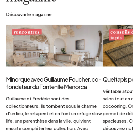
Découvrir le magazine
conseils
rencontres
tapis
Minorque avec Guillaume Foucher, co-
Quel tapis p
fondateur du Fontenille Menorca
Véritable atout
Guillaume et Frédéric sont des
salon tout en
collectionneurs. Ils tombent sous le charme
cocooning. On 
d'un lieu, le retapent et en font un refuge slow
permet de déli
life, une parenthèse dans la ville, qui vient
spacieuses. Or
ensuite compléter leur collection. Avec
découvrez notr