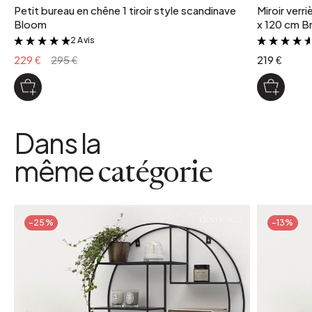
Petit bureau en chêne 1 tiroir style scandinave
Miroir verr
Bloom
x 120 cm Br
2 Avis
&
229 €
295 €
219 €
Dans la
même
catégorie
-25%
-13%