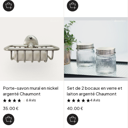
Porte-savon mural en nickel
Set de 2 bocaux en verre et
argenté Chaumont
laiton argenté Chaumont
6 Avis
4 Avis
&
&
35.00 €
40.00 €