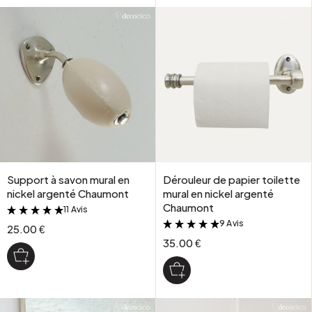
Support à savon mural en
Dérouleur de papier toilette
nickel argenté Chaumont
mural en nickel argenté
Chaumont
11 Avis
&
9 Avis
&
25.00 €
35.00 €