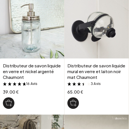
Distributeur de savon liquide
Distributeur de savon liquide
en verre et nickel argenté
mural en verre et laiton noir
Chaumont
mat Chaumont
16 Avis
3 Avis
&
&
39.00 €
65.00 €