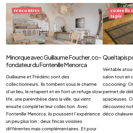
conseils
rencontres
tapis
Minorque avec Guillaume Foucher, co-
Quel tapis p
fondateur du Fontenille Menorca
Véritable atout
Guillaume et Frédéric sont des
salon tout en
collectionneurs. Ils tombent sous le charme
cocooning. On 
d'un lieu, le retapent et en font un refuge slow
permet de déli
life, une parenthèse dans la ville, qui vient
spacieuses. Or
ensuite compléter leur collection. Avec
découvrez notr
Fontenille Menorca, ils poussent l'expérience
déco chaleureu
un peu plus loin : deux fincas voisines
différentes mais complémentaires. Et pour