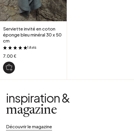
Serviette invité en coton
éponge bleu minéral 30 x 50
cm
1 Avis
&
7.00 €
inspiration &
magazine
Découvrir le magazine