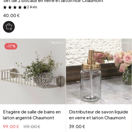
Set de 2 bocaux en verre et laiton noir Chaumont
2 Avis
&
40.00 €
-17%
Etagère de salle de bains en
Distributeur de savon liquide
laiton argenté Chaumont
en verre et laiton Chaumont
99.00 €
119.00 €
39.00 €