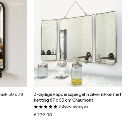
In winkelwagen
lank 50 x 78
3-zijdige kappersspiegel in zilver nikkel met
ketting 87 x 55 cm Chaumont
18 Beoordelingen
&
€ 279.00