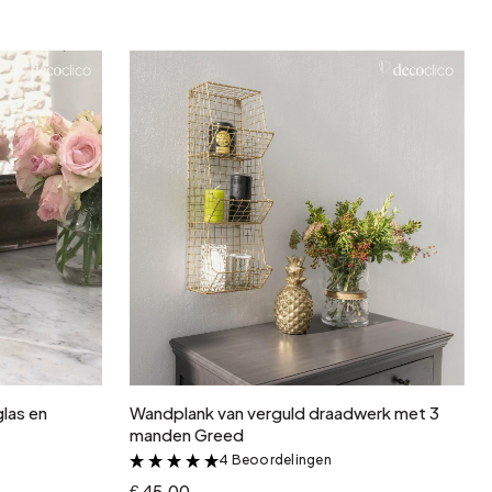
In winkelwagen
las en
Wandplank van verguld draadwerk met 3
manden Greed
4 Beoordelingen
&
€ 45.00