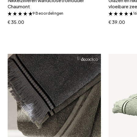
Nikkelzilveren wandclosetrolhouder
Glazen en nik
Chaumont
vloeibare z
9 Beoordelingen
1
&
€ 35.00
€ 39.00
In winkelwagen