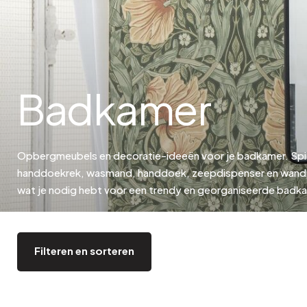
Bistrot
Fluweel
Seaside
Blond hout
Vlooienmarkt
Papier mache
Hedendaags
Glas
Haussmanniaanse geest
Verzinkt en gegalvanis
Badkamer
Grand Hotel
Natuurlijk
Opbergmeubels en decoratie-ideeën voor je badkamer. Spi
handdoekrek, wasmand, handdoek, zeepdispenser en wandp
wat je nodig hebt voor een trendy en georganiseerde badk
Filteren en sorteren