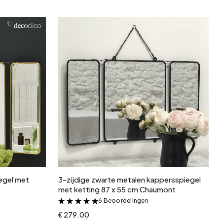
In winkelwagen
egel met
3-zijdige zwarte metalen kappersspiegel
met ketting 87 x 55 cm Chaumont
6 Beoordelingen
&
€ 279.00