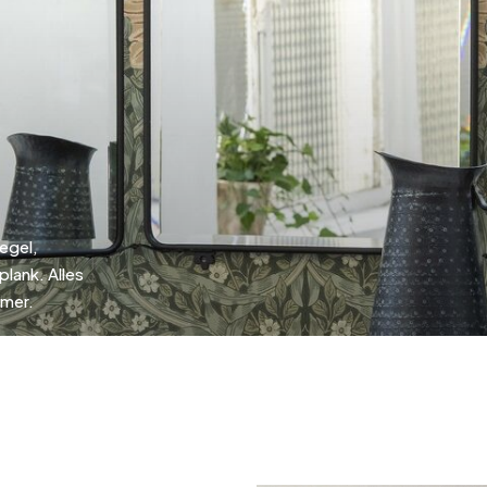
Zilver
eerd staal
egel,
lank. Alles
amer.