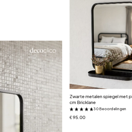
In winkelwagen
Zwarte metalen spiegel met p
cm Bricklane
30 Beoordelingen
&
€ 95.00