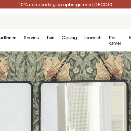
10% extra korting op opbergen met DECO10
udlinnen
Servies
Tuin
Opslag
Iconisch
Per
I
kamer
Keuken
Terracotta
Badkamer
Decoratie
Keukenmeubels
Zwart
Badkamer 
en
Keukenverlichting
Wit
Badkamerli
aapkamer
Bosgroen
Celadon
Pauwblauw
Gouden