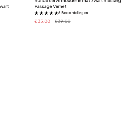
r
Ronde servethouder in mat zwart messing
zwart
Passage Vernet
6 Beoordelingen
&
€ 35.00
€ 39.00