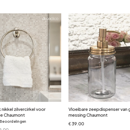
In winkelwagen
In winkelwagen
ikkel zilvercirkel voor
Vloeibare zeepdispenser van g
e Chaumont
messing Chaumont
 Beoordelingen
&
€ 39.00
9.00