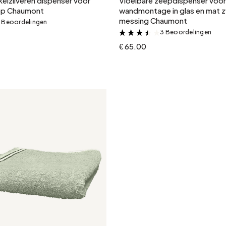
kelzilveren dispenser voor
Vloeibare zeepdispenser voo
eep Chaumont
wandmontage in glas en mat 
messing Chaumont
6 Beoordelingen
&
3 Beoordelingen
&
€ 65.00
In winkelwagen