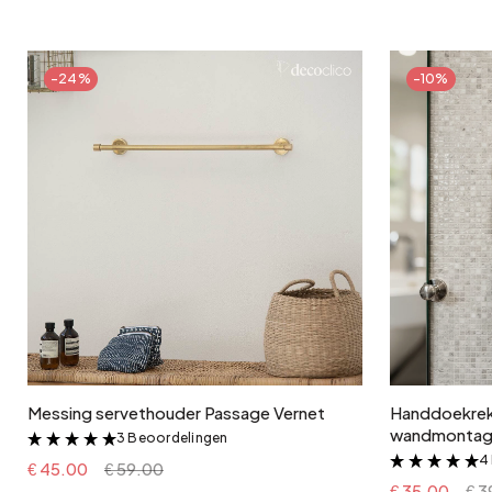
-24%
-10%
In winkelwagen
Messing servethouder Passage Vernet
Handdoekrek n
wandmontag
3 Beoordelingen
&
4
€ 45.00
€ 59.00
€ 35.00
€ 3