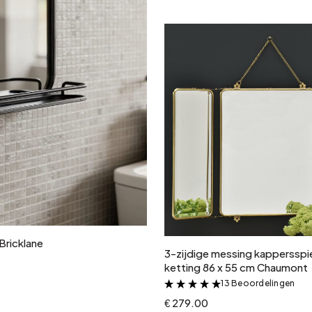
In winkelwagen
Bricklane
3-zijdige messing kappersspi
ketting 86 x 55 cm Chaumont
13 Beoordelingen
&
€ 279.00