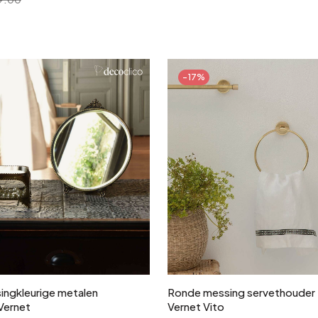
-17%
In winkelwagen
In winkelwagen
ingkleurige metalen
Ronde messing servethouder
Vernet
Vernet Vito