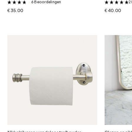
6 Beoordelingen
2
&
€ 35.00
€ 40.00
In winkelwagen