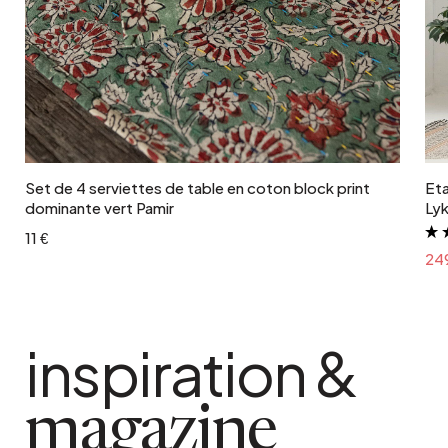
Ajouter au panier
Set de 4 serviettes de table en coton block print
Eta
dominante vert Pamir
Ly
11 €
24
inspiration &
magazine