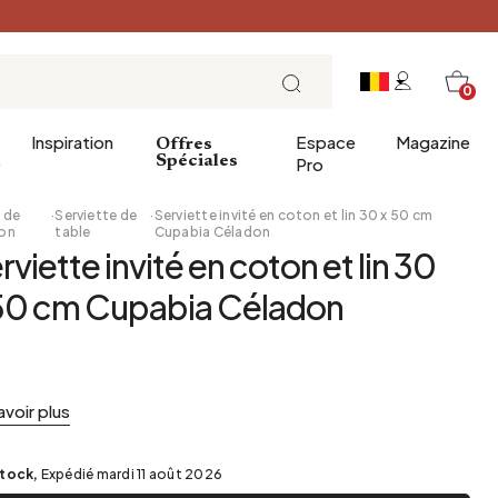
0
Inspiration
Espace
Magazine
Offres
e
Spéciales
Pro
 de
·
Serviette de
·
Serviette invité en coton et lin 30 x 50 cm
on
table
Cupabia Céladon
rviette invité en coton et lin 30
ins
éco
Entrée
Petit Déjeuner
50 cm Cupabia Céladon
a salle de bains
Salle à manger
Brunch
de bain
Bureau
Déjeuner
Bibliothèque
L'heure du thé
Jardin d'hiver
Dimanche soir
avoir plus
Cellier
Tapas et apéritif
Grenier
Table de fête
stock,
Expédié mardi 11 août 2026