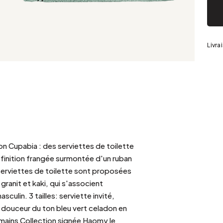
Argenté
Livra
n Cupabia : des serviettes de toilette
 finition frangée surmontée d'un ruban
 serviettes de toilette sont proposées
 granit et kaki, qui s'associent
culin. 3 tailles: serviette invité,
la douceur du ton bleu vert celadon en
ie mains Collection signée Haomy le