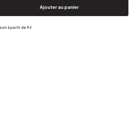
Jardin et terrasse
Rangement de printemps
Ajouter au panier
ison à partir de 9 €