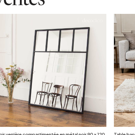
ventes
Ajouter au panier
oir verrière compartimentée en métal noir 90 x 120
Table bass