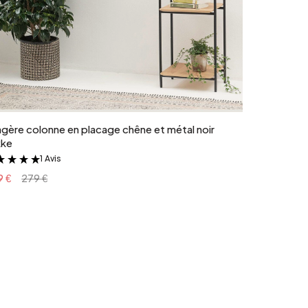
Ajouter au panier
gère colonne en placage chêne et métal noir
kke
1 Avis
&
9 €
279 €