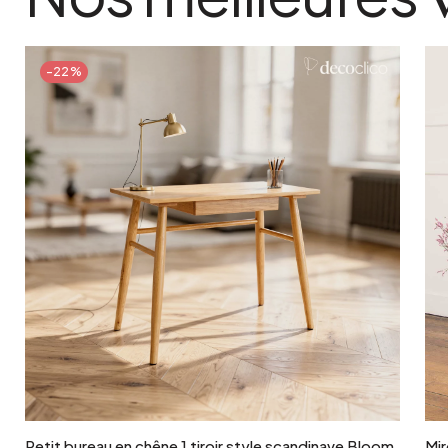
grammage
550 g/m²
-22%
lavable en machine
Oui
matiere detaillee
62% coton 38% lin
modele
Cupabia
poids colis
1 kg
coloris
Céladon
Ajouter au panier
Petit bureau en chêne 1 tiroir style scandinave Bloom
Mir