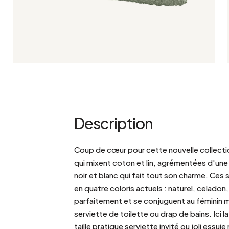
Bistrot
Velours
Bord de mer
Bois blond
Brocante
Papier mâché
Contemporain
Verre
Esprit Haussmannien
Zinc et galva
Grand hôtel
Naturel
Description
Coup de cœur pour cette nouvelle collectio
qui mixent coton et lin, agrémentées d'une
noir et blanc qui fait tout son charme. Ces
en quatre coloris actuels : naturel, celadon,
parfaitement et se conjuguent au féminin mas
serviette de toilette ou drap de bains. Ici 
taille pratique serviette invité ou joli essu