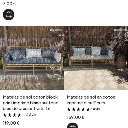
7.00 €
Matelas de sol coton block
Matelas de sol en coton
print imprimé blanc sur fond
imprimé bleu Fleurs
bleu de prusse Traits Te
3 Avis
&
4 Avis
&
159.00 €
119.00 €