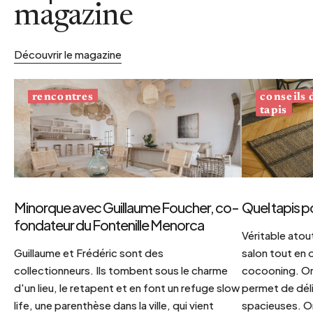
magazine
Découvrir le magazine
conseils
rencontres
tapis
Minorque avec Guillaume Foucher, co-
Quel tapis p
fondateur du Fontenille Menorca
Véritable atout
Guillaume et Frédéric sont des
salon tout en
collectionneurs. Ils tombent sous le charme
cocooning. On 
d'un lieu, le retapent et en font un refuge slow
permet de déli
life, une parenthèse dans la ville, qui vient
spacieuses. Or