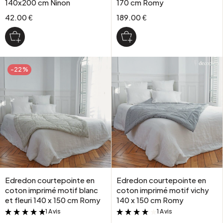
140x200 cm Ninon
170 cm Romy
42.00 €
189.00 €
-22%
Edredon courtepointe en
Edredon courtepointe en
coton imprimé motif blanc
coton imprimé motif vichy
et fleuri 140 x 150 cm Romy
140 x 150 cm Romy
1 Avis
1 Avis
&
&