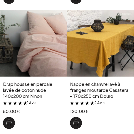
Drap housse en percale
Nappe en chanvre lavé à
lavée de coton nude
franges moutarde Casatera
140x200 cm Ninon
- 170x250 cm Douro
1 Avis
2 Avis
&
&
50.00 €
120.00 €