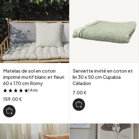
Matelas de sol en coton
Serviette invité en coton et
imprimé motif blanc et fleuri
lin 30 x 50 cm Cupabia
60 x 170 cm Romy
Céladon
1 Avis
&
7.00 €
159.00 €