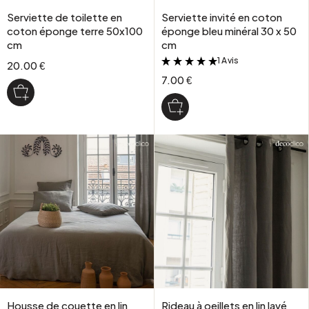
Serviette de toilette en
Serviette invité en coton
coton éponge terre 50x100
éponge bleu minéral 30 x 50
cm
cm
1 Avis
&
20.00 €
7.00 €
Housse de couette en lin
Rideau à oeillets en lin lavé