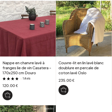
Nappe en chanvre lavé à
Couvre-lit en lin lavé blanc
franges lie de vin Casatera -
doublure en percale de
170x250 cm Douro
coton lavé Oslo
1 Avis
&
235.00 €
120.00 €