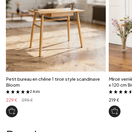
Petit bureau en chêne 1 tiroir style scandinave
Miroir verr
Bloom
x 120 cm Br
2 Avis
&
229 €
295 €
219 €