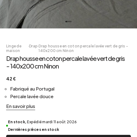
Linge de
·
Drap
·
Drap housse en coton percale lavée vert de gris -
maison
140x200 cm Ninon
Drap housse en coton percale lavée vert de gris
- 140x200 cm Ninon
42 €
Fabriqué au Portugal
Percale lavée douce
En savoir plus
En stock,
Expédié mardi 11 août 2026
Dernières pièces en stock