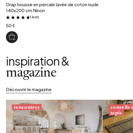
Drap housse en percale lavée de coton nude
140x200 cm Ninon
1 Avis
&
50 €
inspiration &
magazine
Découvrir le magazine
conseils
rencontres
tapis