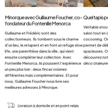
Minorque avec Guillaume Foucher, co-
Quel tapis p
fondateur du Fontenille Menorca
Véritable atout
Guillaume et Frédéric sont des
salon tout en
collectionneurs. Ils tombent sous le charme
cocooning. On 
d'un lieu, le retapent et en font un refuge slow
permet de déli
life, une parenthèse dans la ville, qui vient
spacieuses. Or
ensuite compléter leur collection. Avec
découvrez notr
Fontenille Menorca, ils poussent l'expérience
déco chaleureu
un peu plus loin : deux fincas voisines
différentes mais complémentaires. Et pour
nous, Guillaume Foucher nous livre ses
meilleures adresses à Minorque.
Livraison à domicile et en point relais