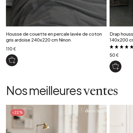
Housse de couette en percale lavée de coton
Drap houss
gris ardoise 240x220 cm Ninon
140x200 c
110 €
50 €
Nos meilleures
ventes
-22%