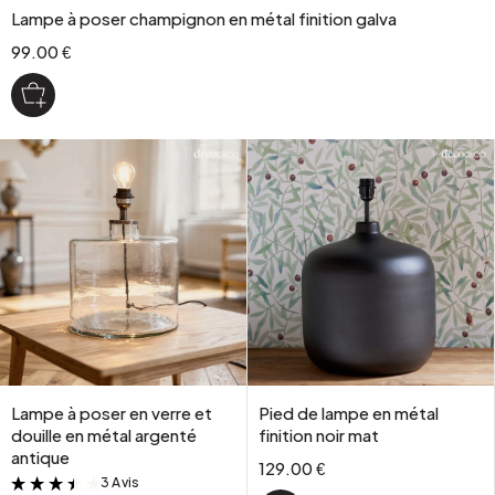
Lampe à poser champignon en métal finition galva
99.00 €
Lampe à poser en verre et
Pied de lampe en métal
douille en métal argenté
finition noir mat
antique
129.00 €
3 Avis
&