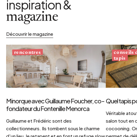
inspiration &
magazine
Découvrir le magazine
conseils
rencontres
tapis
Minorque avec Guillaume Foucher, co-
Quel tapis p
fondateur du Fontenille Menorca
Véritable atout
Guillaume et Frédéric sont des
salon tout en
collectionneurs. Ils tombent sous le charme
cocooning. On 
d'un lieu, le retapent et en font un refuge slow
permet de déli