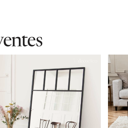
our le globe en verre, utiliser un
oduits chimiques ou abrasifs qui
ventes
u réseau électrique doit être effectué
alent adapté à un usage extérieur
. S'assurer de l'utilisation d'une
ce sont compatibles avec le globe de
ler à l'étanchéité du point de fixation