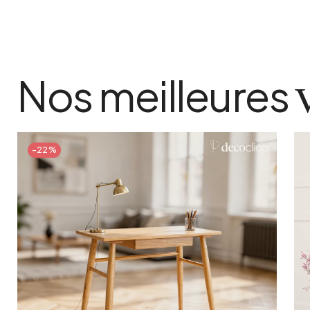
ampoule
LED à filament type Edison conseillée
conseil entretien
Nettoyer à l'aide d'un chiffon doux et sec. P
Nos meilleures
chiffon microfibre propre. Proscrire les pr
pourraient altérer la patine du métal.
conseil utilisation
Installation murale fixe. Le raccordement a
par un électricien qualifié. Luminaire polyv
-22%
(façade, patio) et intérieur (entrée, cuisine)
ampoule dont les dimensions et la puissan
protection. Pour une pose en extérieur, veil
murale.
couleur
Noir
finition
Laiton antique mat
forme