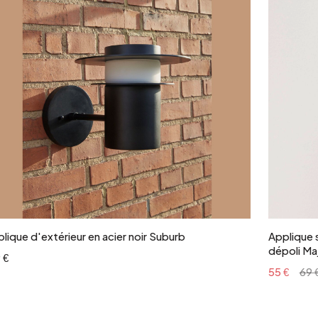
Ajouter au panier
lique d'extérieur en acier noir Suburb
Applique 
dépoli M
 €
55 €
69 