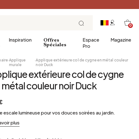
0
Inspiration
Espace
Magazine
Offres
e
Spéciales
Pro
naire
·
Applique
·
Applique extérieure col de cygne en métal couleur
murale
noir Duck
plique extérieure col de cygne
ins
éco
Entrée
Petit Déjeuner
 métal couleur noir Duck
a salle de bains
Salle à manger
Brunch
de bain
Bureau
Déjeuner
€
Bibliothèque
L'heure du thé
e escale lumineuse pour vos douces soirées au jardin.
Jardin d'hiver
Dimanche soir
avoir plus
Cellier
Tapas et apéritif
Grenier
Table de fête