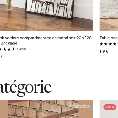
Ajouter au panier
oir verrière compartimentée en métal noir 90 x 120
Table bass
Bricklane
15 Avis
&
119 €
 €
atégorie
, cuisine)
-20%