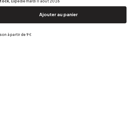
stock,
Expédié mardi 11 août 2026
Jardin et terrasse
Rangement de printemps
Ajouter au panier
ison à partir de 9 €