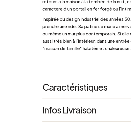
retours à la maison à la tombée de la nuit, c
caractère d’un portail en fer forgé ou l'inti
Inspirée du design industriel des années 50
prendre une ride. Sa patine se marie à mervei
ou même un mur plus contemporain. Si elle es
aussi très bien à l'intérieur, dans une entrée
"maison de famille" habitée et chaleureuse.
Caractéristiques
Bras "col-de-cygne"
Infos Livraison
Globe de verre clair protecteur
alimentation
Secteur