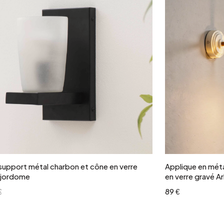
Ajouter au panier
support métal charbon et cône en verre
Applique en méta
ajordome
en verre gravé Ar
€
89 €