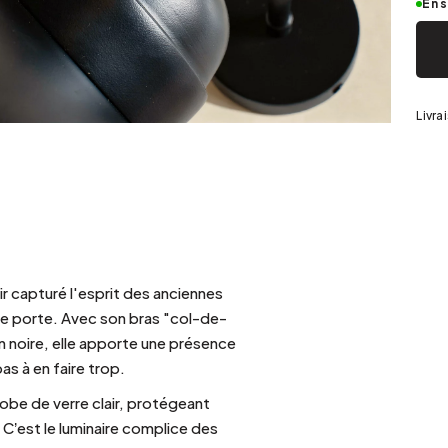
Argenté
En 
Livra
r capturé l'esprit des anciennes
re porte. Avec son bras "col-de-
n noire, elle apporte une présence
as à en faire trop.
lobe de verre clair, protégeant
. C’est le luminaire complice des