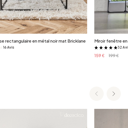
Ajouter au panier
e rectangulaire en métal noir mat Bricklane
Miroir fenêtre e
16 Avis
32 Av
&
&
159 €
199 €