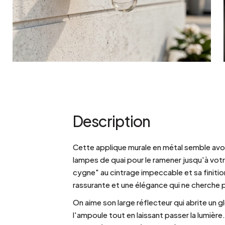
Bistrot
Velours
Bord de mer
Bois blond
Brocante
Papier mâché
Contemporain
Verre
Esprit Haussmannien
Zinc et galva
Grand hôtel
Naturel
Description
Cette applique murale en métal semble avoi
lampes de quai pour le ramener jusqu'à vot
cygne" au cintrage impeccable et sa finitio
rassurante et une élégance qui ne cherche p
On aime son large réflecteur qui abrite un g
l'ampoule tout en laissant passer la lumière