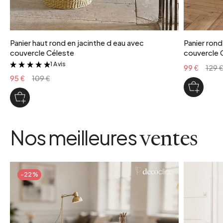
Panier haut rond en jacinthe d eau avec
Panier rond
couvercle Céleste
couvercle 
1 Avis
&
99 €
129 €
95 €
109 €
Nos meilleures
ventes
-22%