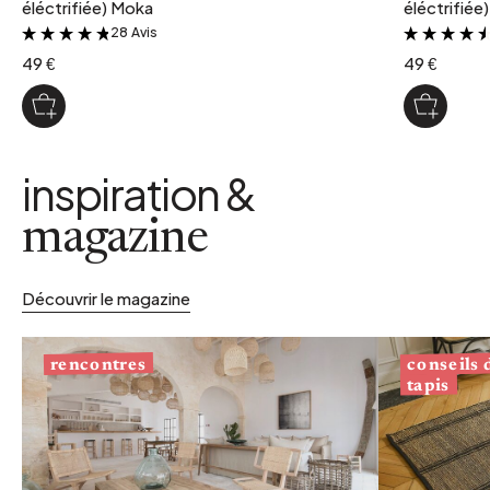
éléctrifiée) Moka
éléctrifiée
28 Avis
&
49 €
49 €
inspiration &
magazine
Découvrir le magazine
conseils
rencontres
tapis