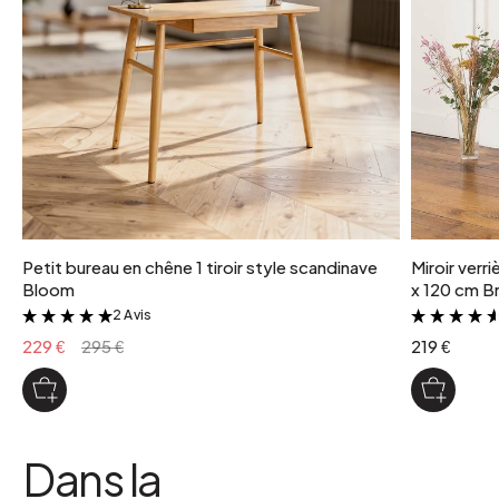
Petit bureau en chêne 1 tiroir style scandinave
Miroir verr
Bloom
x 120 cm Br
2 Avis
&
229 €
295 €
219 €
Dans la