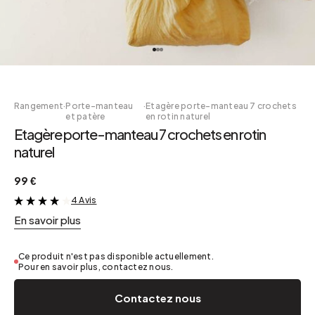
Rangement
·
Porte-manteau
·
Etagère porte-manteau 7 crochets
et patère
en rotin naturel
Etagère porte-manteau 7 crochets en rotin
naturel
99 €
4 Avis
&
En savoir plus
Ce produit n'est pas disponible actuellement.
Pour en savoir plus, contactez nous.
Contactez nous