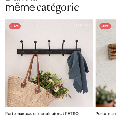
même
catégorie
-14%
-10%
Porte manteau en métal noir mat RETRO
Porte-mant