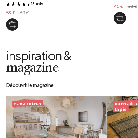
18 Avis
&
45 €
50 €
59 €
69 €
inspiration &
magazine
Découvrir le magazine
conseils
rencontres
tapis