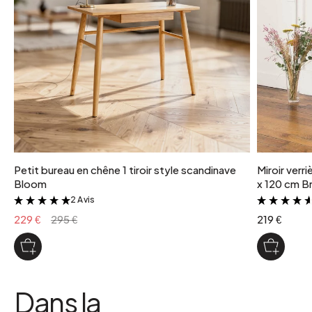
Tablette: 3 kg et 2 kg par crochet
coloris
Naturel
Petit bureau en chêne 1 tiroir style scandinave
Miroir verr
Bloom
x 120 cm Br
2 Avis
&
229 €
295 €
219 €
Dans la