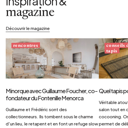
inspiration &
magazine
Découvrir le magazine
conseils
rencontres
tapis
Minorque avec Guillaume Foucher, co-
Quel tapis p
fondateur du Fontenille Menorca
Véritable atout
Guillaume et Frédéric sont des
salon tout en
collectionneurs. Ils tombent sous le charme
cocooning. On 
d'un lieu, le retapent et en font un refuge slow
permet de déli