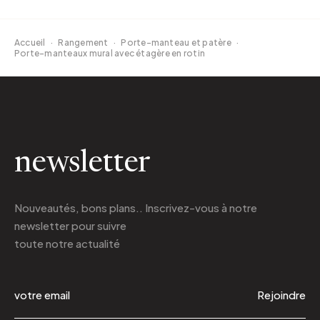
Accueil
·
Rangement
·
Porte-manteau et patère
·
Porte-manteaux mural avec étagère en rotin
newsletter
Nouveautés, bons plans.. Inscrivez-vous à
notre
newsletter
pour suivre
toute notre actualité
Rejoindre