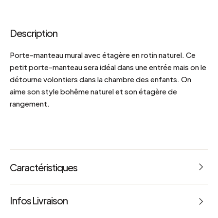
Description
Porte-manteau mural avec étagère en rotin naturel. Ce
petit porte-manteau sera idéal dans une entrée mais on le
détourne volontiers dans la chambre des enfants. On
aime son style bohême naturel et son étagère de
rangement.
Caractéristiques
Dimensions : L 60 x l 12 x h 12 cm
Infos Livraison
Poids : 1.85 kg