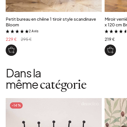
Petit bureau en chêne 1 tiroir style scandinave
Miroir verr
Bloom
x 120 cm Br
2 Avis
&
229 €
295 €
219 €
Dans la
même
catégorie
-14%