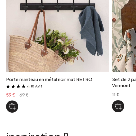
Porte manteau en métal noir mat RETRO
Set de 2 pa
Vermont
18 Avis
&
11 €
59 €
69 €