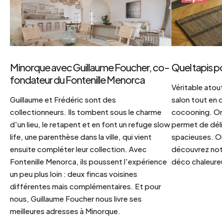
Minorque avec Guillaume Foucher, co-
Quel tapis p
fondateur du Fontenille Menorca
Véritable atout
Guillaume et Frédéric sont des
salon tout en
collectionneurs. Ils tombent sous le charme
cocooning. On 
d'un lieu, le retapent et en font un refuge slow
permet de déli
life, une parenthèse dans la ville, qui vient
spacieuses. Or
ensuite compléter leur collection. Avec
découvrez notr
Fontenille Menorca, ils poussent l'expérience
déco chaleureu
un peu plus loin : deux fincas voisines
différentes mais complémentaires. Et pour
nous, Guillaume Foucher nous livre ses
meilleures adresses à Minorque.