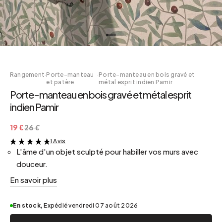
Rangement
·
Porte-manteau
·
Porte-manteau en bois gravé et
et patère
métal esprit indien Pamir
Porte-manteau en bois gravé et métal esprit
indien Pamir
19 €
26 €
1 Avis
&
L'âme d'un objet sculpté pour habiller vos murs avec
douceur.
En savoir plus
En stock,
Expédié vendredi 07 août 2026