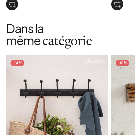
Dans la
même
catégorie
-14%
-10%