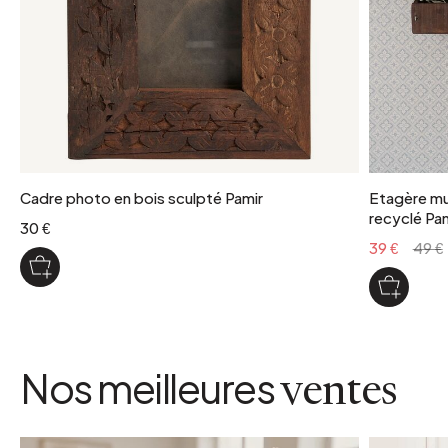
Cadre photo en bois sculpté Pamir
Etagère mu
recyclé Pa
30 €
39 €
49 €
Nos meilleures
ventes