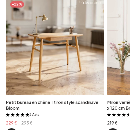
-22%
Petit bureau en chêne 1 tiroir style scandinave
Miroir verr
Bloom
x 120 cm Br
2 Avis
&
229 €
295 €
219 €