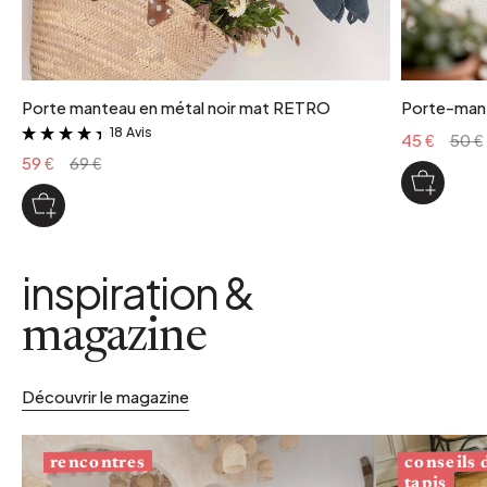
Porte manteau en métal noir mat RETRO
Porte-mant
18 Avis
&
45 €
50 €
59 €
69 €
inspiration &
magazine
Découvrir le magazine
conseils
rencontres
tapis