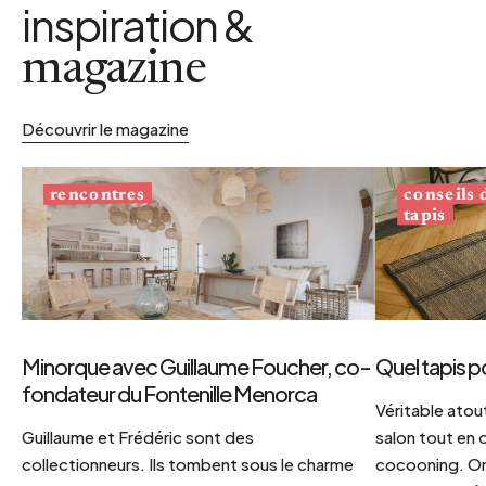
inspiration &
magazine
Découvrir le magazine
conseils
rencontres
tapis
Minorque avec Guillaume Foucher, co-
Quel tapis p
fondateur du Fontenille Menorca
Véritable atout
Guillaume et Frédéric sont des
salon tout en
collectionneurs. Ils tombent sous le charme
cocooning. On 