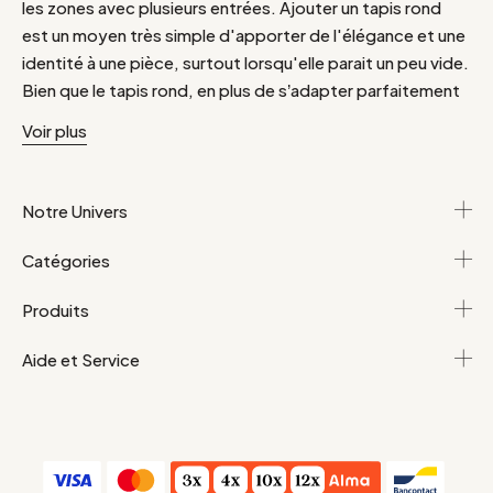
les zones avec plusieurs entrées. Ajouter un tapis rond
est un moyen très simple d'apporter de l'élégance et une
identité à une pièce, surtout lorsqu'elle parait un peu vide.
Bien que le tapis rond, en plus de s’adapter parfaitement
à toutes les pièces de la maison, se démarque par son
Voir plus
originalité face aux tapis carré ou rectangulaire, il faut
savoir tirer parti de ce potentiel au maximum ! Ainsi,
pourquoi ne pas accrocher son tapis rond au mur ? Pour un
Notre Univers
esprit « bohème chic » les tapis ronds en jute sont un vrai
atout décoration. Dans une chambre, pourquoi ne pas
Catégories
remplacer votre tête de lit par un tapis Moka ? Découvrez
vite notre sélection de tapis rond !
Produits
Aide et Service