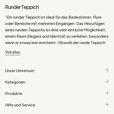
Runder Teppich
"Ein runder Teppich ist ideal für das Badezimmer, Flure
oder Bereiche mit mehreren Eingängen. Das Hinzufügen
eines runden Teppichs ist eine sehr einfache Möglichkeit,
einem Raum Eleganz und Identität zu verleihen, besonders
wenn er etwas leer erscheint. Obwohl der runde Teppich
nicht nur perfekt in alle Räume des Hauses passt, sondern
Voir plus
sich auch durch seine Originalität von quadratischen oder
rechteckigen Teppichen abhebt, muss man dieses
Potenzial maximal ausnutzen! Warum also nicht den runden
Unser Universum
Teppich an die Wand hängen? Für einen "Bohemian Chic"
sind runde Teppiche aus Jute eine echte Bereicherung für
Kategorien
Ihre Einrichtung. In einem Schlafzimmer können Sie das
Kopfteil Ihres Bettes durch einen Mokka-Teppich
Produkte
ersetzen. Entdecken Sie schnell unsere Auswahl an runden
Hilfe und Service
Teppichen!"