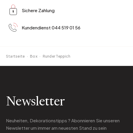
Sichere Zahlung
Kundendienst 044 519 01 56
Startseite
·
Box
·
Runder Teppich
Newsletter
Neuheiten, Dekorationstipps ? Abonnieren Sie
unseren
Newsletter
um immer am neuesten Stand zu sein