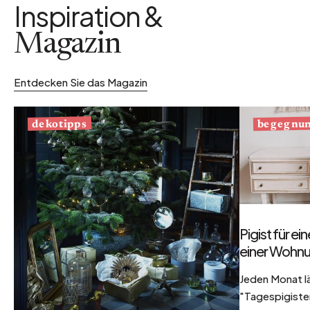
Inspiration &
Magazin
Entdecken Sie das Magazin
begegnu
dekotipps
Pigist für e
einer Wohnu
Jeden Monat l
"Tagespigisten