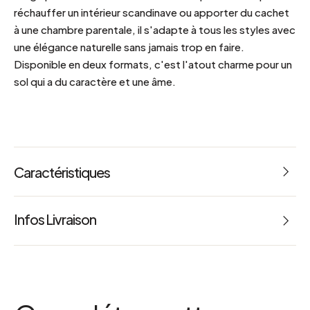
réchauffer un intérieur scandinave ou apporter du cachet
à une chambre parentale, il s'adapte à tous les styles avec
une élégance naturelle sans jamais trop en faire.
Disponible en deux formats, c'est l'atout charme pour un
sol qui a du caractère et une âme.
Caractéristiques
Référence : 67774 pour 140 x 200 cm et 67775 pour
160 x 230 cm
Infos Livraison
Poids : 5.32 / 7 kg
conseil entretien
Nettoyer les tâches aussitôt qu´elles se produisent avec
une éponge ou un tissu humide