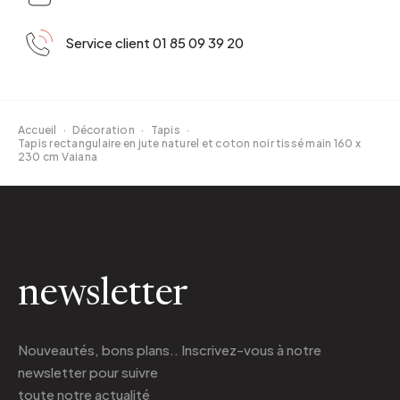
Service client 01 85 09 39 20
Accueil
·
Décoration
·
Tapis
·
Tapis rectangulaire en jute naturel et coton noir tissé main 160 x
230 cm Vaiana
newsletter
Nouveautés, bons plans.. Inscrivez-vous à
notre
newsletter
pour suivre
toute notre actualité