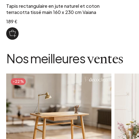
6 kg
Tapis rectangulaire en jute naturel et coton
terracotta tissé main 160 x 230 cm Vaiana
type de fabrication
Tissé main
189 €
utilisation
Intérieur
coloris
Nos meilleures
Naturel, noir et terracotta
ventes
-22%