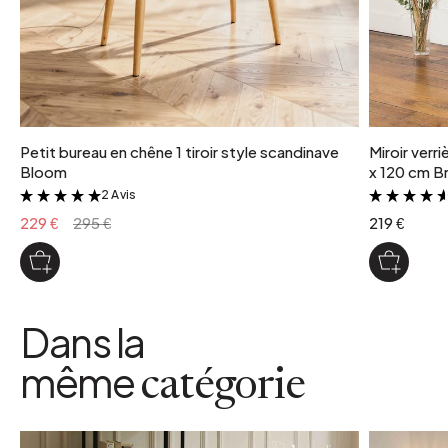
Petit bureau en chêne 1 tiroir style scandinave
Miroir verr
Bloom
x 120 cm Br
2 Avis
&
229 €
295 €
219 €
Dans la
même
catégorie