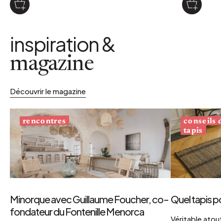
inspiration &
magazine
Découvrir le magazine
conseils
rencontres
tapis
Minorque avec Guillaume Foucher, co-
Quel tapis p
fondateur du Fontenille Menorca
Véritable atout