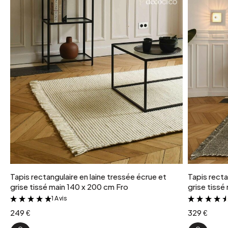
Tapis rectangulaire en laine tressée écrue et
Tapis recta
grise tissé main 140 x 200 cm Fro
grise tissé
1 Avis
&
249 €
329 €