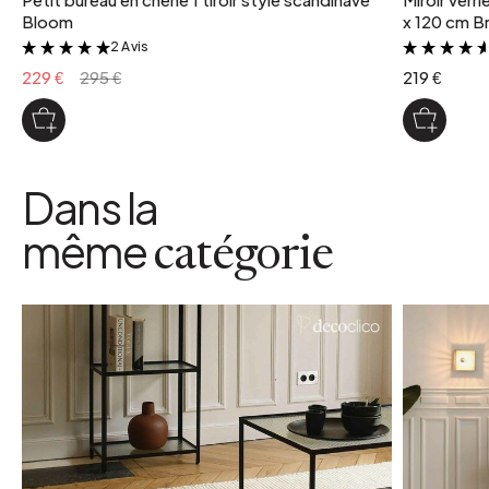
Bloom
x 120 cm Br
2 Avis
&
229 €
295 €
219 €
Dans la
même
catégorie