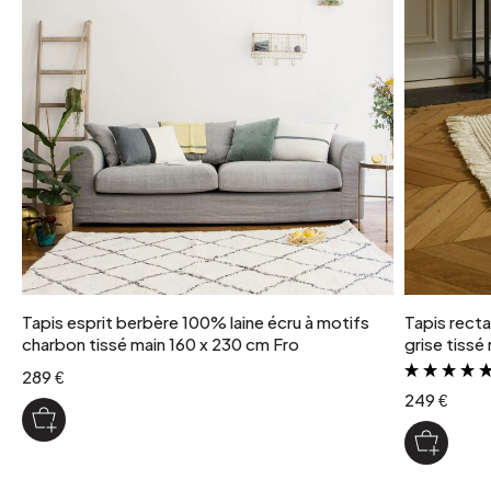
poids colis
6 kg
coloris
Sable foncé et sable blanc
Tapis esprit berbère 100% laine écru à motifs
Tapis recta
charbon tissé main 160 x 230 cm Fro
grise tissé
289 €
249 €