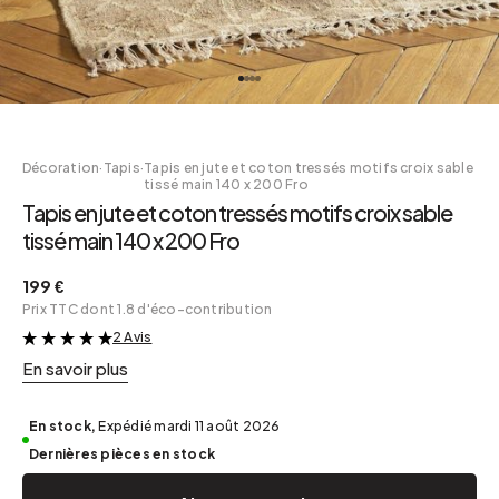
Décoration
·
Tapis
·
Tapis en jute et coton tressés motifs croix sable
tissé main 140 x 200 Fro
Tapis en jute et coton tressés motifs croix sable
tissé main 140 x 200 Fro
199 €
Prix TTC dont 1.8 d'éco-contribution
2 Avis
&
En savoir plus
En stock,
Expédié mardi 11 août 2026
Dernières pièces en stock