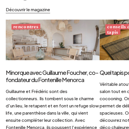
Découvrir le magazine
conseils
rencontres
tapis
Minorque avec Guillaume Foucher, co-
Quel tapis p
fondateur du Fontenille Menorca
Véritable atout
Guillaume et Frédéric sont des
salon tout en
collectionneurs. Ils tombent sous le charme
cocooning. On 
d'un lieu, le retapent et en font un refuge slow
permet de déli
life, une parenthèse dans la ville, qui vient
spacieuses. Or
ensuite compléter leur collection. Avec
découvrez notr
Fontenille Menorca, ils poussent l'expérience
déco chaleureu