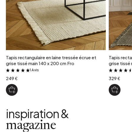
Tapis rectangulaire en laine tressée écrue et
Tapis recta
grise tissé main 140 x 200 cm Fro
grise tissé
1 Avis
&
249 €
329 €
inspiration &
magazine