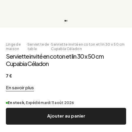
Linge de
·
Serviette de
·
Serviette invité en coton et lin 30 x 50 cm
maison
table
Cupabia Céladon
Serviette invité en coton et lin 30 x 50 cm
Cupabia Céladon
7 €
En savoir plus
En stock,
Expédié mardi 11 août 2026
Ajouter au panier