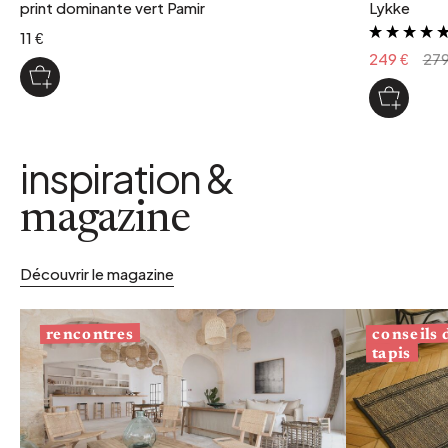
print dominante vert Pamir
Lykke
11 €
249 €
279
inspiration &
magazine
Découvrir le magazine
conseils
rencontres
tapis