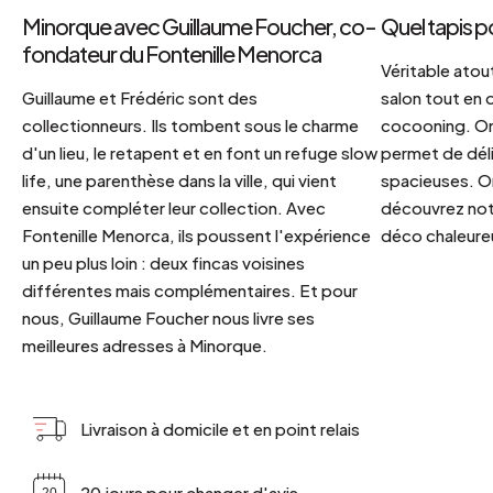
Minorque avec Guillaume Foucher, co-
Quel tapis p
fondateur du Fontenille Menorca
Véritable atout
Guillaume et Frédéric sont des
salon tout en
collectionneurs. Ils tombent sous le charme
cocooning. On 
d'un lieu, le retapent et en font un refuge slow
permet de déli
life, une parenthèse dans la ville, qui vient
spacieuses. Or
ensuite compléter leur collection. Avec
découvrez notr
Fontenille Menorca, ils poussent l'expérience
déco chaleureu
un peu plus loin : deux fincas voisines
différentes mais complémentaires. Et pour
nous, Guillaume Foucher nous livre ses
meilleures adresses à Minorque.
Livraison à domicile et en point relais
20 jours pour changer d'avis