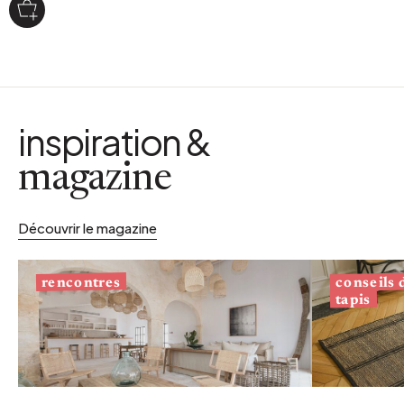
inspiration &
magazine
Découvrir le magazine
conseils
rencontres
tapis