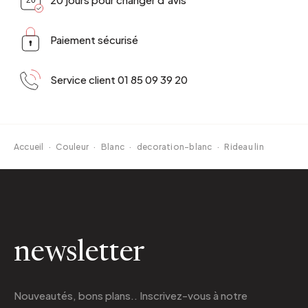
Paiement sécurisé
Service client 01 85 09 39 20
Accueil
·
Couleur
·
Blanc
·
decoration-blanc
·
Rideau lin
newsletter
Nouveautés, bons plans.. Inscrivez-vous à
notre