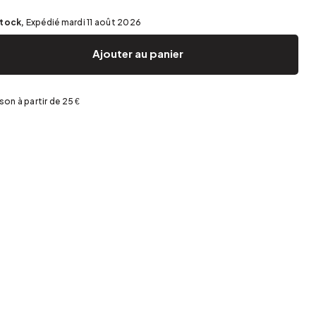
Jardin et terrasse
Rangement de printemps
stock,
Expédié mardi 11 août 2026
Ajouter au panier
ison à partir de 25 €