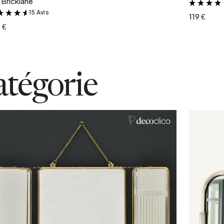
Bricklane
15 Avis
&
119 €
 €
atégorie