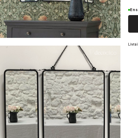
Argenté
En 
Livra