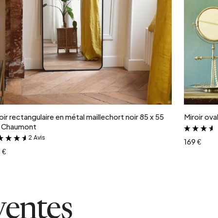
Ajouter au panier
oir rectangulaire en métal maillechort noir 85 x 55
Miroir ov
 Chaumont
2 Avis
&
169 €
 €
ventes