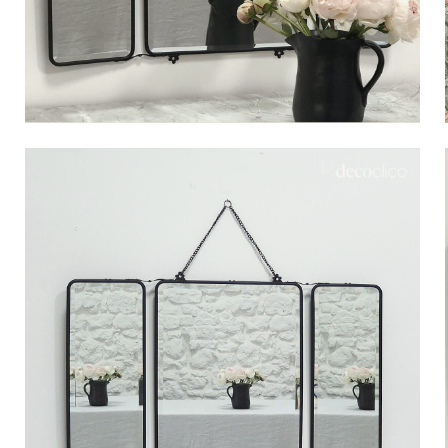
Bistrot
Velours
Bord de mer
Bois blond
Brocante
Papier mâché
Contemporain
Verre
Esprit Haussmannien
Zinc et galva
Grand hôtel
Naturel