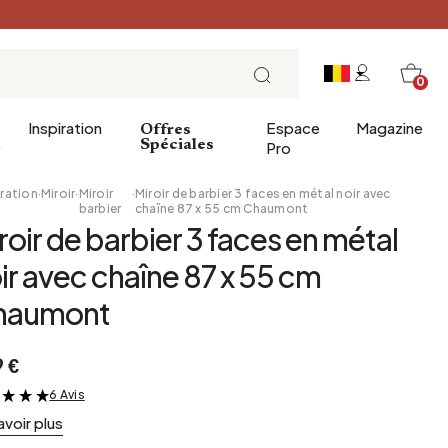
0
Inspiration
Espace
Magazine
Offres
e
Spéciales
Pro
ration
·
Miroir
·
Miroir
·
Miroir de barbier 3 faces en métal noir avec
barbier
chaîne 87 x 55 cm Chaumont
roir de barbier 3 faces en métal
ins
éco
Entrée
Petit Déjeuner
ir avec chaîne 87 x 55 cm
a salle de bains
Salle à manger
Brunch
haumont
de bain
Bureau
Déjeuner
Bibliothèque
L'heure du thé
 €
Jardin d'hiver
Dimanche soir
Cellier
Tapas et apéritif
6 Avis
&
avoir plus
Grenier
Table de fête