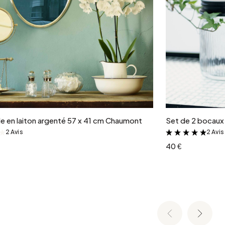
Ajouter au panier
ale en laiton argenté 57 x 41 cm Chaumont
Set de 2 bocaux 
2 Avis
2 Avis
&
&
40 €