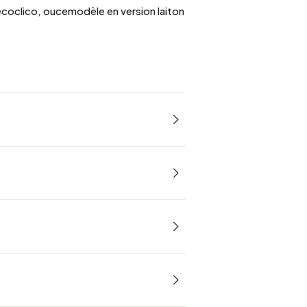
ecoclico, oucemodèle en version laiton
sur le miroir central
mbre, qu'une entrée ou une salle de bain.
ocher directement avec les 2 anneaux
dernité.