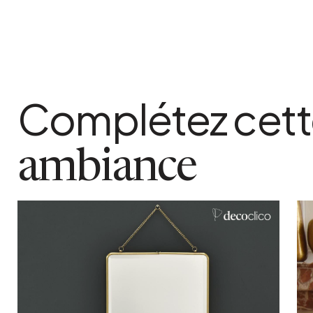
matiere detaillee
Laiton et miroir
poids colis
7 kg
systeme accroche
Complétez cet
Chaîne amovible de 45 cm
ambiance