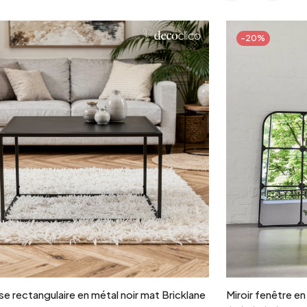
-20%
Ajouter au panier
e rectangulaire en métal noir mat Bricklane
Miroir fenêtre e