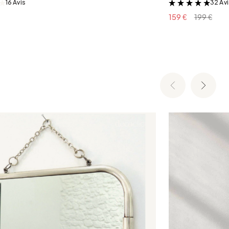
16 Avis
32 Av
&
&
159 €
199 €