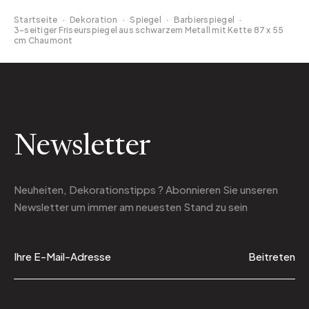
Startseite
·
Dekoration
·
Spiegel
·
Barbierspiegel
·
3-seitiger Friseurspiegel aus schwarzem Metall mit Kette 87 x 55
cm Chaumont
Newsletter
Neuheiten, Dekorationstipps ? Abonnieren Sie
unseren
Newsletter
um immer am neuesten Stand zu sein
Beitreten