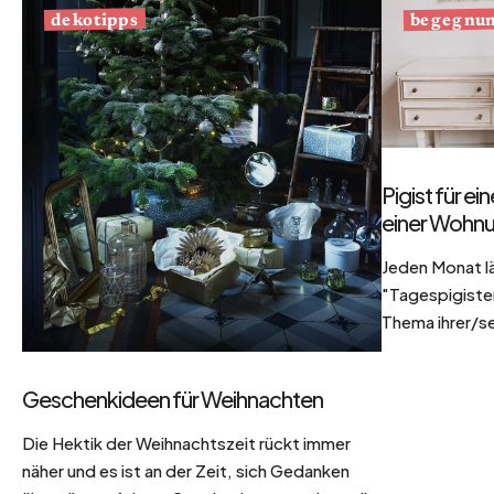
begegnu
dekotipps
Pigist für e
einer Wohnu
Jeden Monat l
"Tagespigisten
Thema ihrer/se
Geschenkideen für Weihnachten
Die Hektik der Weihnachtszeit rückt immer
näher und es ist an der Zeit, sich Gedanken