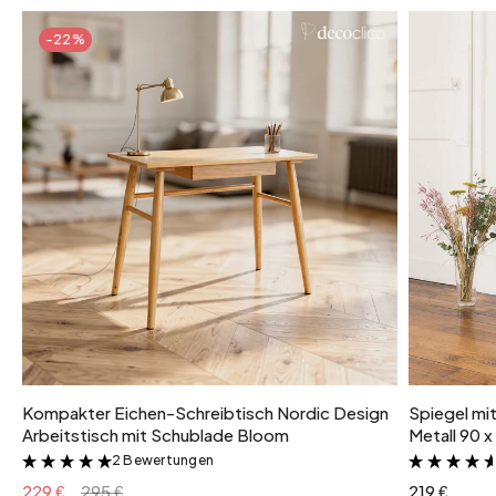
-22%
Kompakter Eichen-Schreibtisch Nordic Design
Spiegel mi
Arbeitstisch mit Schublade Bloom
Metall 90 x
2 Bewertungen
&
229 €
295 €
219 €