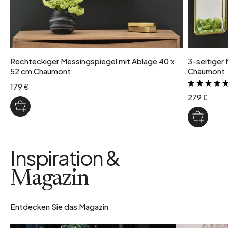
Rechteckiger Messingspiegel mit Ablage 40 x
3-seitiger
52 cm Chaumont
Chaumont
179 €
279 €
Inspiration &
Magazin
Entdecken Sie das Magazin