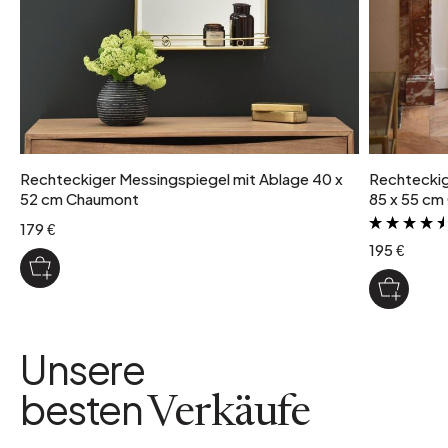
Rechteckiger Messingspiegel mit Ablage 40 x
Rechteckig
52 cm Chaumont
85 x 55 c
179 €
195 €
Unsere
besten
Verkäufe