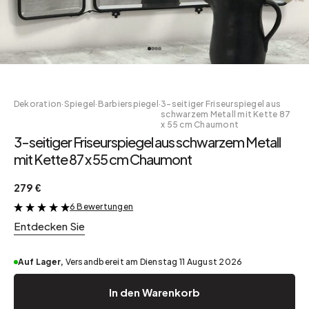
Dekoration
·
Spiegel
·
Barbierspiegel
·
3-seitiger Friseurspiegel aus
schwarzem Metall mit Kette 87
x 55 cm Chaumont
3-seitiger Friseurspiegel aus schwarzem Metall
mit Kette 87 x 55 cm Chaumont
279 €
6 Bewertungen
&
Entdecken Sie
Auf Lager,
Versandbereit am Dienstag 11 August 2026
In den Warenkorb