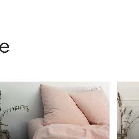
te
outé. effet très légèrement froissé
e respecte bien la teinte de ce