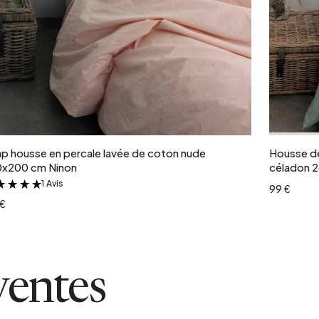
Ajouter au panier
p housse en percale lavée de coton nude
Housse de
0x200 cm Ninon
céladon 
1 Avis
&
99 €
€
ventes