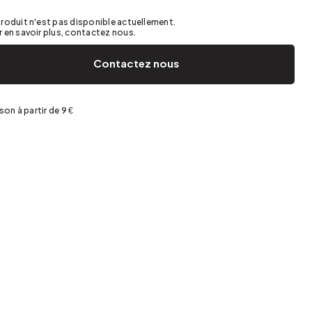
Jardin et terrasse
Rangement de printemps
roduit n'est pas disponible actuellement.
 en savoir plus, contactez nous.
Contactez nous
ison à partir de 9 €