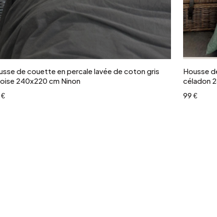
Ajouter au panier
sse de couette en percale lavée de coton gris
Housse de
doise 240x220 cm Ninon
céladon 
 €
99 €