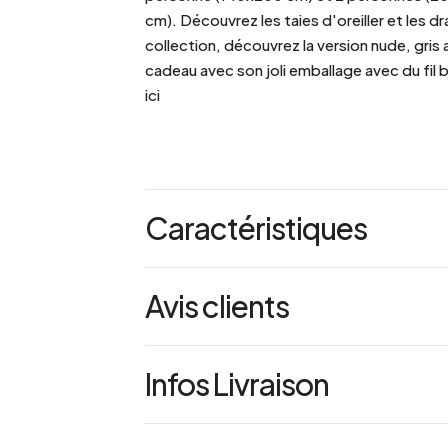
cm). Découvrez les taies d'oreiller et les 
collection, découvrez la version nude, gris a
cadeau avec son joli emballage avec du fil b
ici
Caractéristiques
Dimensions : L 240 x l 220 cm
Avis clients
Poids : 1.55 kg
Référence : 61864
Infos Livraison
4.7
conseil entretien
Température: 60°C
3 Avis
a
couleur