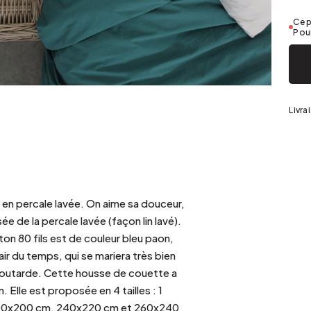
Argenté
Ce p
Pour
Livra
t en percale lavée. On aime sa douceur,
sée de la percale lavée (façon lin lavé).
n 80 fils est de couleur bleu paon,
'air du temps, qui se mariera très bien
moutarde. Cette housse de couette a
. Elle est proposée en 4 tailles : 1
200x200 cm, 240x220 cm et 260x240