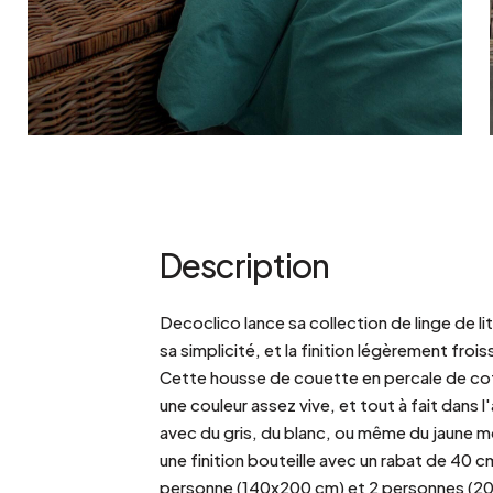
Bistrot
Velours
Bord de mer
Bois blond
Brocante
Papier mâché
Contemporain
Verre
Esprit Haussmannien
Zinc et galva
Grand hôtel
Naturel
Description
Decoclico lance sa collection de linge de li
sa simplicité, et la finition légèrement frois
Cette housse de couette en percale de coto
une couleur assez vive, et tout à fait dans l
avec du gris, du blanc, ou même du jaune 
une finition bouteille avec un rabat de 40 cm
personne (140x200 cm) et 2 personnes (