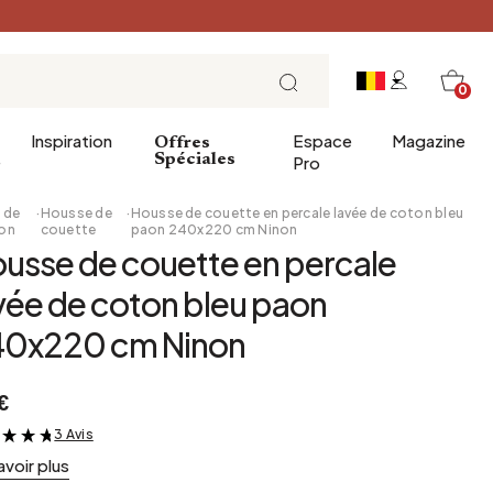
0
Inspiration
Espace
Magazine
Offres
e
Spéciales
Pro
 de
·
Housse de
·
Housse de couette en percale lavée de coton bleu
on
couette
paon 240x220 cm Ninon
usse de couette en percale
ins
éco
Entrée
Petit Déjeuner
vée de coton bleu paon
a salle de bains
Salle à manger
Brunch
40x220 cm Ninon
de bain
Bureau
Déjeuner
Bibliothèque
L'heure du thé
€
Jardin d'hiver
Dimanche soir
Cellier
Tapas et apéritif
3 Avis
&
avoir plus
Grenier
Table de fête