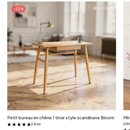
-22%
Ajouter au panier
Petit bureau en chêne 1 tiroir style scandinave Bloom
Mir
cm 
2 Avis
&