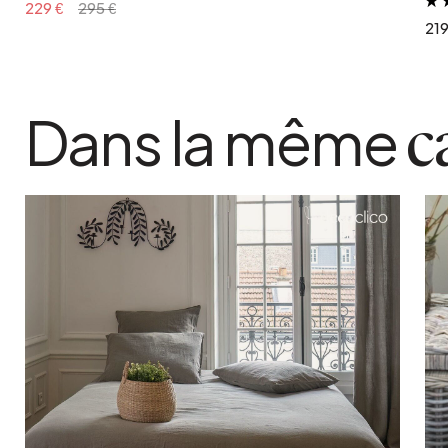
229 €
295 €
219
Dans la même
c