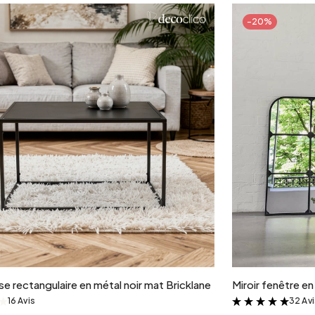
-20%
Ajouter au panier
e rectangulaire en métal noir mat Bricklane
Miroir fenêtre e
16 Avis
32 Av
&
&