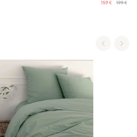
159 €
199 €