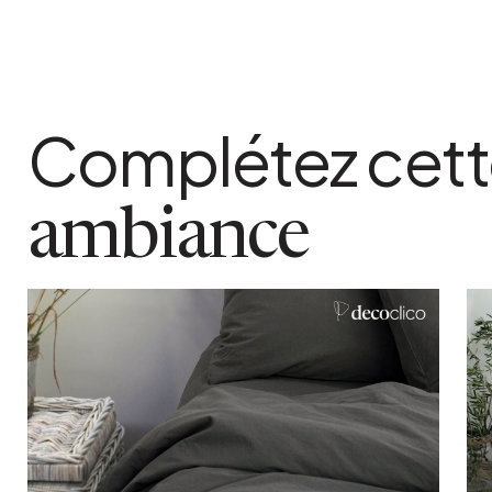
Bleu
dimensions colis
L 0.36 x l 0.26 x h 0.05 m
finition
Complétez cet
Bouteille
grammage
120 g/m²
ambiance
lavable en machine
Oui
matiere detaillee
Percale de coton lavée 80 fils Toucher vel
(pas besoin de repassage)
poids colis
2 kg
coloris
Paon entre bleu et vert La photo d´ambianc
modèle.