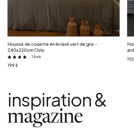
Ajouter au panier
Housse de couette en lin lavé vert de gris -
Hou
240x220cm Oslo
ar
1 Avis
&
110
199 €
inspiration &
magazine