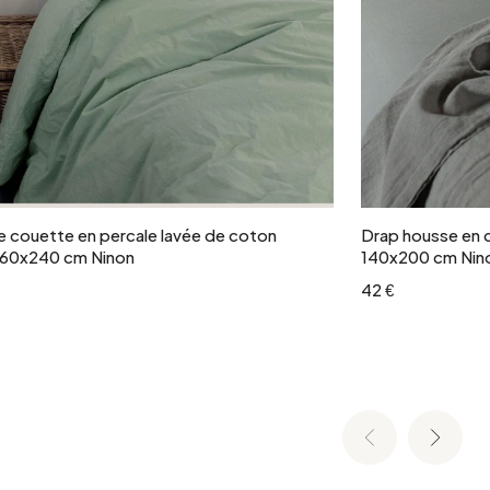
Ajouter au panier
 couette en percale lavée de coton
Drap housse en c
260x240 cm Ninon
140x200 cm Nin
42 €