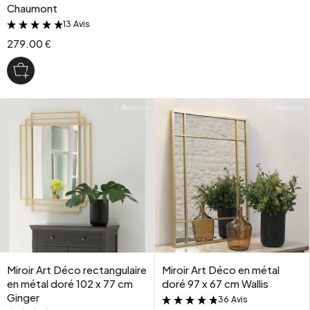
Chaumont
13 Avis
&
279.00 €
Miroir Art Déco rectangulaire
Miroir Art Déco en métal
en métal doré 102 x 77 cm
doré 97 x 67 cm Wallis
Ginger
36 Avis
&