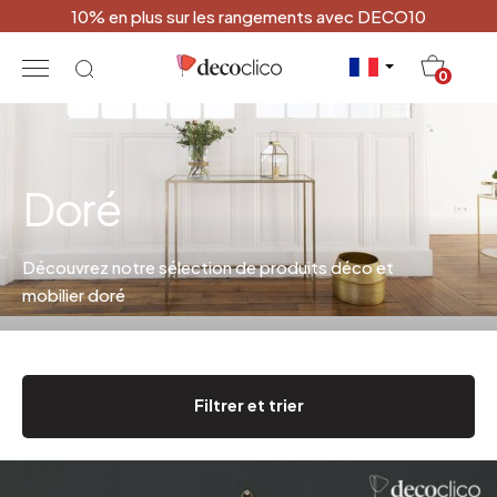
10% en plus sur les rangements avec DECO10
20
0
Doré
Découvrez notre sélection de produits déco et
mobilier doré
Filtrer et trier