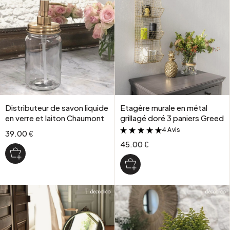
Distributeur de savon liquide
Etagère murale en métal
en verre et laiton Chaumont
grillagé doré 3 paniers Greed
4 Avis
&
39.00 €
45.00 €