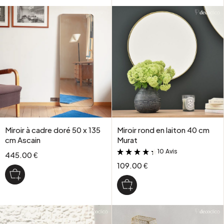
Miroir à cadre doré 50 x 135
Miroir rond en laiton 40 cm
cm Ascain
Murat
10 Avis
&
445.00 €
109.00 €