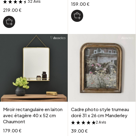
32 Avis
&
159.00 €
219.00 €
Miroir rectangulaire en laiton
Cadre photo style trumeau
avec étagère 40 x 52 cm
doré 31 x 26 cm Manderley
Chaumont
2 Avis
&
179.00 €
39.00 €