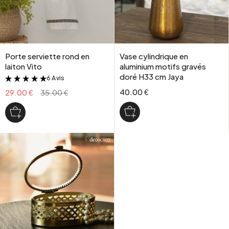
Porte serviette rond en
Vase cylindrique en
laiton Vito
aluminium motifs gravés
doré H33 cm Jaya
6 Avis
&
40.00 €
29.00 €
35.00 €