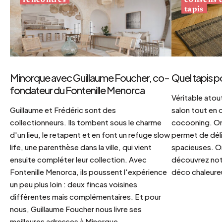
tapis
Minorque avec Guillaume Foucher, co-
Quel tapis p
fondateur du Fontenille Menorca
Véritable atout
Guillaume et Frédéric sont des
salon tout en
collectionneurs. Ils tombent sous le charme
cocooning. On 
d'un lieu, le retapent et en font un refuge slow
permet de déli
life, une parenthèse dans la ville, qui vient
spacieuses. Or
ensuite compléter leur collection. Avec
découvrez notr
Fontenille Menorca, ils poussent l'expérience
déco chaleureu
un peu plus loin : deux fincas voisines
différentes mais complémentaires. Et pour
nous, Guillaume Foucher nous livre ses
meilleures adresses à Minorque.