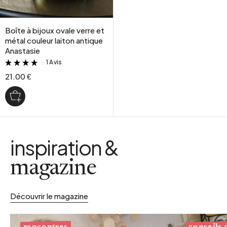
Boîte à bijoux ovale verre et
métal couleur laiton antique
Anastasie
1 Avis
&
21.00 €
inspiration &
magazine
Découvrir le magazine
conseils
rencontres