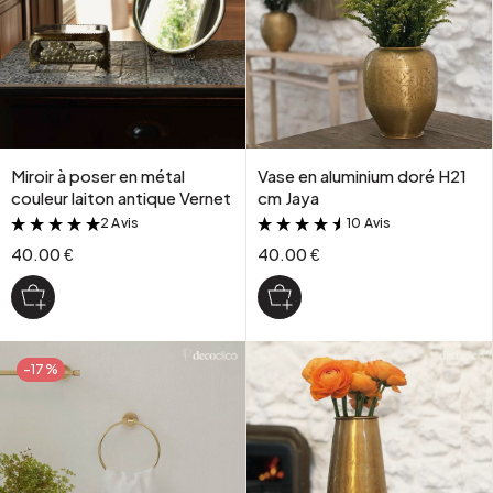
Miroir à poser en métal
Vase en aluminium doré H21
couleur laiton antique Vernet
cm Jaya
2 Avis
10 Avis
&
&
40.00 €
40.00 €
-17%