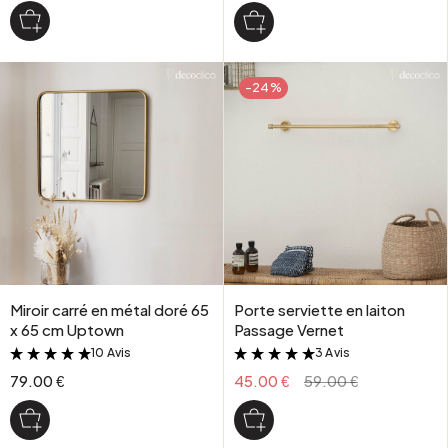
-24%
Miroir carré en métal doré 65
Porte serviette en laiton
x 65 cm Uptown
Passage Vernet
10 Avis
3 Avis
&
&
79.00 €
45.00 €
59.00 €