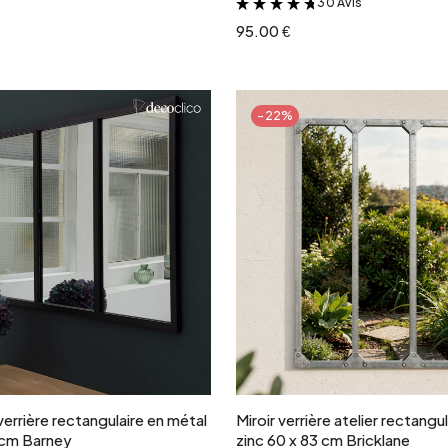
30 Avis
&
95.00 €
-22%
Ajouter au panier
Ajouter au panie
 verrière rectangulaire en métal
Miroir verrière atelier rectangul
 cm Barney
zinc 60 x 83 cm Bricklane