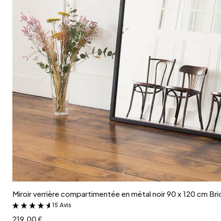
Ajouter au panier
Miroir verrière compartimentée en métal noir 90 x 120 cm Bri
15 Avis
&
219.00 €