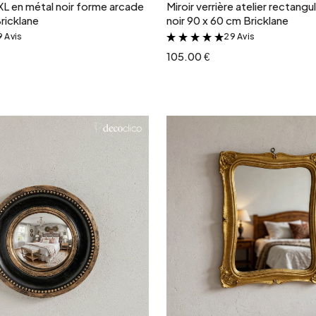
r XL en métal noir forme arcade
Miroir verrière atelier rectangu
ricklane
noir 90 x 60 cm Bricklane
9 Avis
29 Avis
&
&
105.00 €
Ajouter au panier
Ajouter au panie