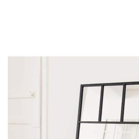
Bistrot
Velours
Bord de mer
Bois blond
Brocante
Papier mâché
Contemporain
Verre
Esprit Haussmannien
Zinc et galva
Grand hôtel
Naturel