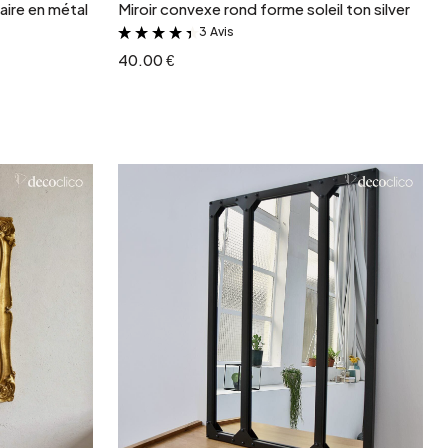
laire en métal
Miroir convexe rond forme soleil ton silver
3 Avis
&
40.00 €
r
Ajouter au panier