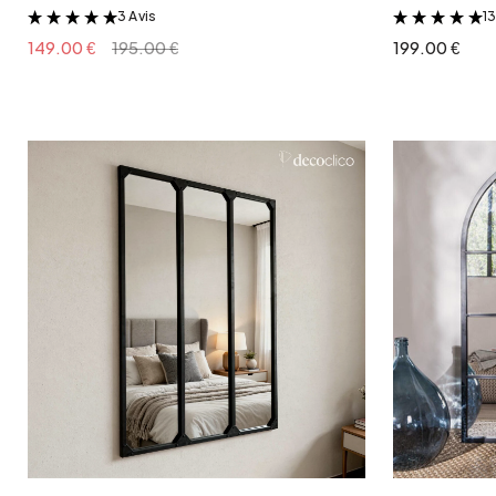
3 Avis
13
&
149.00 €
195.00 €
199.00 €
Ajouter au panier