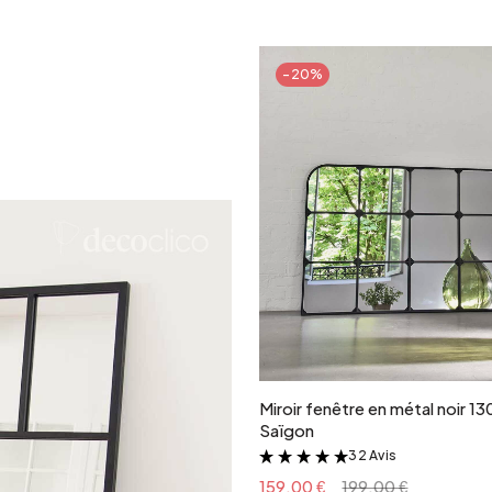
Argenté
-20%
Ajouter au panie
Miroir fenêtre en métal noir 1
Saïgon
32 Avis
&
159.00 €
199.00 €