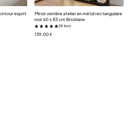
ontour esprit
Miroir verrière atelier en métal rectangulaire
noir 60 x 83 cm Bricklane
28 Avis
&
139.00 €