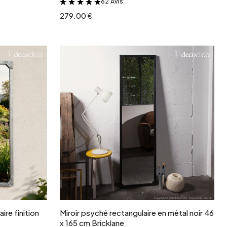
62 Avis
&
279.00 €
r
Ajouter au panier
aire finition
Miroir psyché rectangulaire en métal noir 46
x 165 cm Bricklane