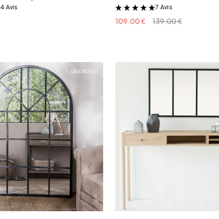
4 Avis
7 Avis
&
&
109.00 €
139.00 €
Ajouter au panier
Ajouter au panie