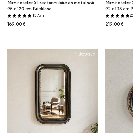
Miroir atelier XL rectangulaire en métal noir
Miroir atelie
95 x 120 cm Bricklane
92 x 135 cm B
45 Avis
2
&
169.00 €
219.00 €
Ajouter au panier