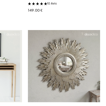
10 Avis
&
149.00 €
r
Ajouter au panier