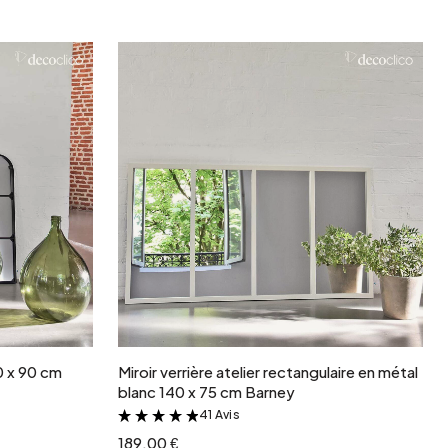
Jardin et terrasse
Rangement de printemps
r
Ajouter au panier
30 x 90 cm
Miroir verrière atelier rectangulaire en métal
blanc 140 x 75 cm Barney
41 Avis
&
189.00 €