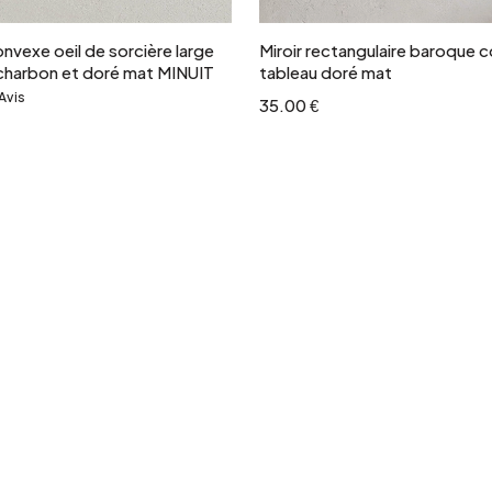
onvexe oeil de sorcière large
Miroir rectangulaire baroque c
charbon et doré mat MINUIT
tableau doré mat
Avis
&
35.00 €