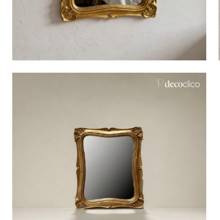
Bistrot
Velours
Bord de mer
Bois blond
Brocante
Papier mâché
Contemporain
Verre
Esprit Haussmannien
Zinc et galva
Grand hôtel
Naturel