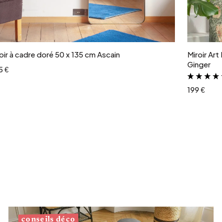
Ajouter au panier
oir à cadre doré 50 x 135 cm Ascain
Miroir Art
Ginger
5 €
199 €
conseils déco