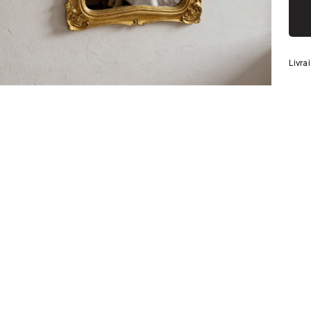
Argenté
Livra