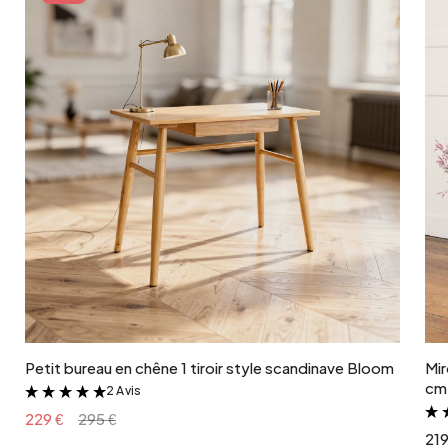
Ajouter au panier
Petit bureau en chêne 1 tiroir style scandinave Bloom
Mir
cm 
2 Avis
&
229 €
295 €
219