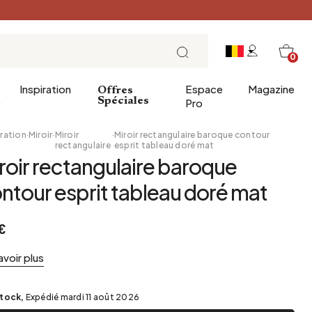
0
Inspiration
Espace
Magazine
Offres
e
Spéciales
Pro
ration
·
Miroir
·
Miroir
·
Miroir rectangulaire baroque contour
rectangulaire
esprit tableau doré mat
roir rectangulaire baroque
ins
éco
Entrée
Petit Déjeuner
ntour esprit tableau doré mat
a salle de bains
Salle à manger
Brunch
de bain
Bureau
Déjeuner
€
Bibliothèque
L'heure du thé
Jardin d'hiver
Dimanche soir
avoir plus
Cellier
Tapas et apéritif
Grenier
Table de fête
stock,
Expédié mardi 11 août 2026