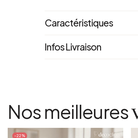
Caractéristiques
Référence : 67979
Infos Livraison
couleur
Or
matiere detaillee
Résine
Nos meilleures
-22%