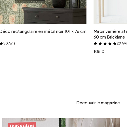
Ajouter au panier
 Déco rectangulaire en métal noir 101 x 76 cm
Miroir verrière at
60 cm Bricklane
50 Avis
29 Av
&
&
105 €
Découvrir le magazine
rencontres