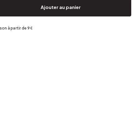
Jardin et terrasse
Rangement de printemps
Ajouter au panier
ison à partir de 9 €