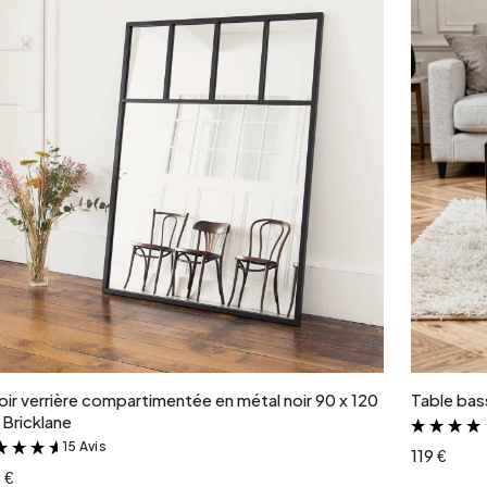
Ajouter au panier
oir verrière compartimentée en métal noir 90 x 120
Table bass
Bricklane
15 Avis
&
119 €
 €