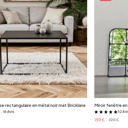
Ajouter au panier
e rectangulaire en métal noir mat Bricklane
Miroir fenêtre e
16 Avis
32 Av
&
&
159 €
199 €