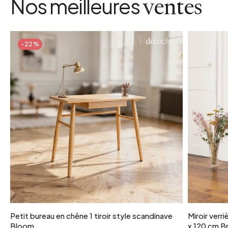
Nos meilleures
ventes
-22%
Petit bureau en chêne 1 tiroir style scandinave
Miroir verr
Bloom
x 120 cm Br