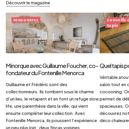
Découvrir le magazine
conseils
rencontres
tapis
Minorque avec Guillaume Foucher, co-
Quel tapis p
fondateur du Fontenille Menorca
Véritable atout
Guillaume et Frédéric sont des
salon tout en
collectionneurs. Ils tombent sous le charme
cocooning. On 
d'un lieu, le retapent et en font un refuge slow
permet de déli
life, une parenthèse dans la ville, qui vient
spacieuses. Or
ensuite compléter leur collection. Avec
découvrez notr
Fontenille Menorca, ils poussent l'expérience
déco chaleureu
un peu plus loin : deux fincas voisines