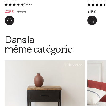
2 Avis
&
229 €
295 €
219 €
Dans la
même
catégorie