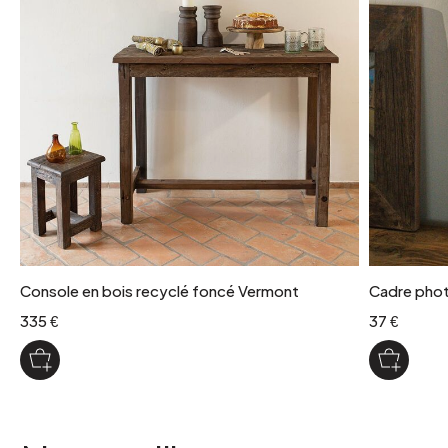
1
poids colis
33 kg
Console en bois recyclé foncé Vermont
Cadre phot
335 €
37 €