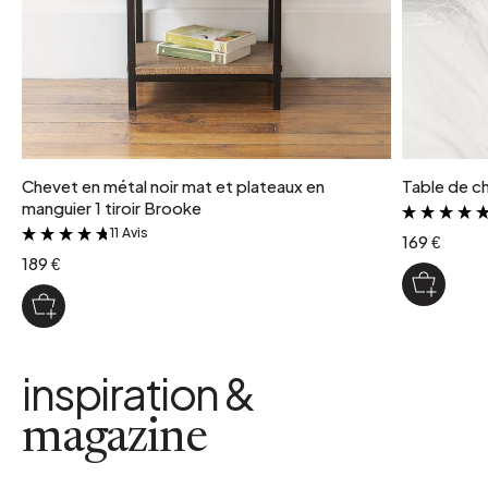
Chevet en métal noir mat et plateaux en
Table de che
manguier 1 tiroir Brooke
11 Avis
&
169 €
189 €
inspiration &
magazine