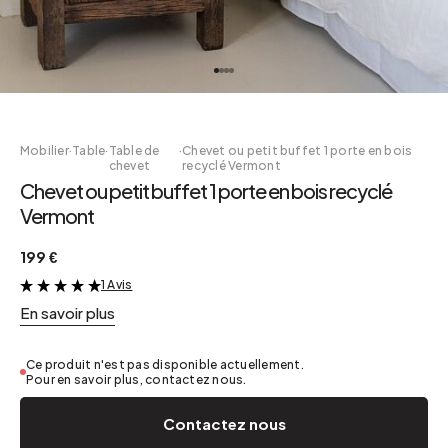
Mobilier
·
Table
·
Table de
·
Chevet ou petit buffet 1 porte en bois
chevet
recyclé Vermont
Chevet ou petit buffet 1 porte en bois recyclé
Vermont
199 €
1 Avis
&
En savoir plus
Ce produit n'est pas disponible actuellement.
Pour en savoir plus, contactez nous.
Contactez nous