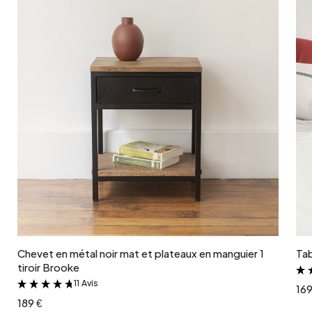
Ajouter au panier
Chevet en métal noir mat et plateaux en manguier 1
Tab
tiroir Brooke
11 Avis
&
169
189 €