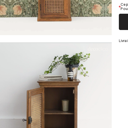
Argenté
Ce p
Pour
Livra