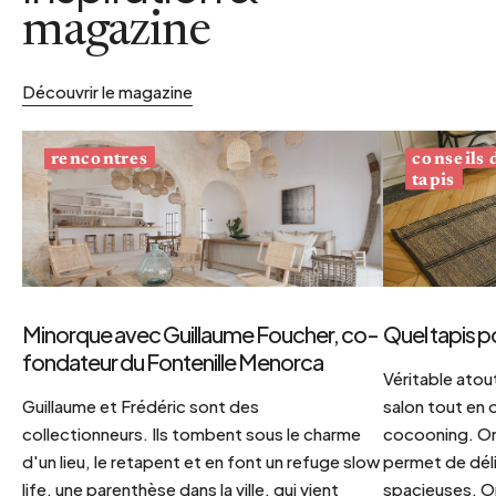
magazine
Découvrir le magazine
conseils
rencontres
tapis
Minorque avec Guillaume Foucher, co-
Quel tapis p
fondateur du Fontenille Menorca
Véritable atout
Guillaume et Frédéric sont des
salon tout en
collectionneurs. Ils tombent sous le charme
cocooning. On 
d'un lieu, le retapent et en font un refuge slow
permet de déli
life, une parenthèse dans la ville, qui vient
spacieuses. Or