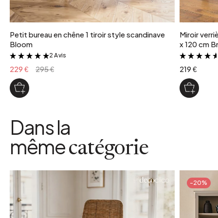
Petit bureau en chêne 1 tiroir style scandinave
Miroir verr
Bloom
x 120 cm Br
2 Avis
&
229 €
295 €
219 €
Dans la
même
catégorie
-20%