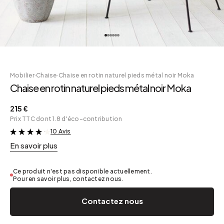
Mobilier
·
Chaise
·
Chaise en rotin naturel pieds métal noir Moka
Chaise en rotin naturel pieds métal noir Moka
215 €
Prix TTC dont 1.8 d'éco-contribution
10 Avis
&
En savoir plus
Ce produit n'est pas disponible actuellement.
Pour en savoir plus, contactez nous.
Contactez nous