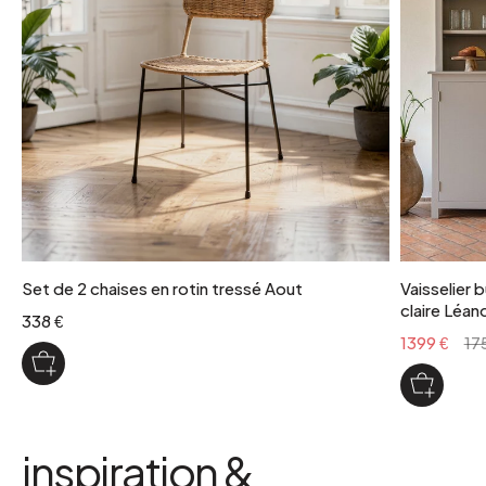
Set de 2 chaises en rotin tressé Aout
Vaisselier 
claire Léan
338 €
1399 €
17
inspiration &