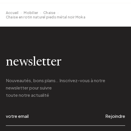
Accueil
·
Mobilier
·
Chaise
·
Chaise en rotin naturel pieds métal noir Moka
newsletter
Nouveautés, bons plans.. Inscrivez-vous à
notre
newsletter
pour suivre
toute notre actualité
Rejoindre