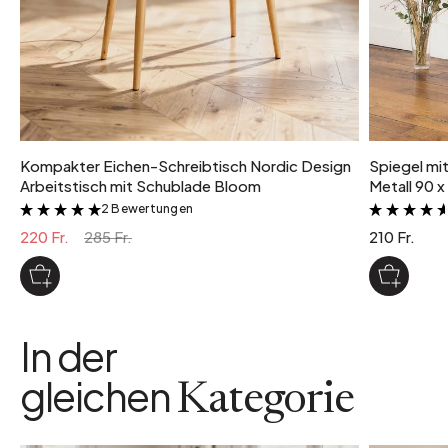
Kompakter Eichen-Schreibtisch Nordic Design
Spiegel mi
Arbeitstisch mit Schublade Bloom
Metall 90 x
2 Bewertungen
&
220 Fr.
285 Fr.
210 Fr.
In der
gleichen
Kategorie