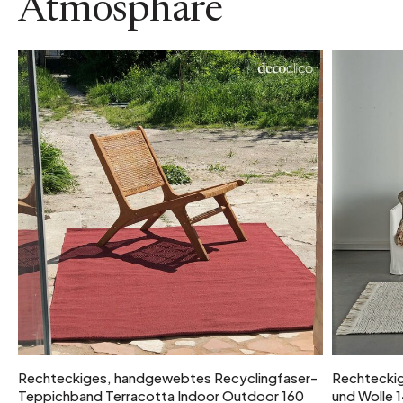
Atmosphäre
Rechteckiges, handgewebtes Recyclingfaser-
Rechteckig
Teppichband Terracotta Indoor Outdoor 160
und Wolle 