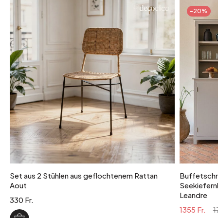
-20%
Set aus 2 Stühlen aus geflochtenem Rattan
Buffetschra
Aout
Seekiefernh
Leandre
330 Fr.
1355 Fr.
1