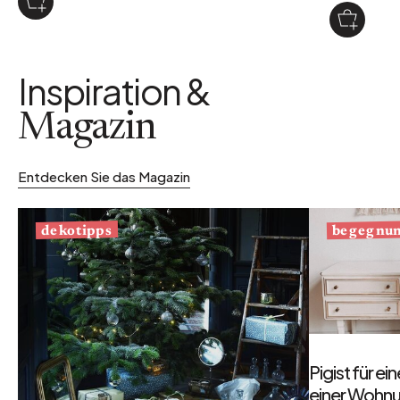
Inspiration &
Magazin
Entdecken Sie das Magazin
begegnu
dekotipps
Pigist für e
einer Wohnu