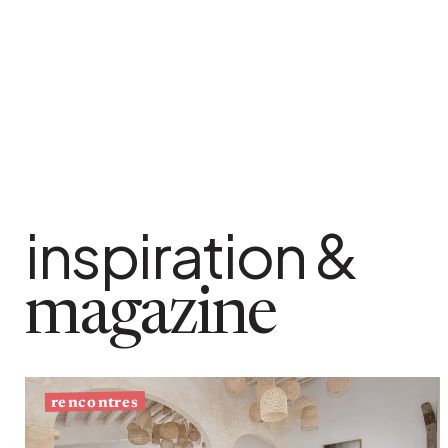
Bistrot
Velours
Bord de mer
Bois blond
Brocante
Papier mâché
Contemporain
Verre
Esprit Haussmannien
Zinc et galva
Grand hôtel
Naturel
inspiration &
magazine
rencontres