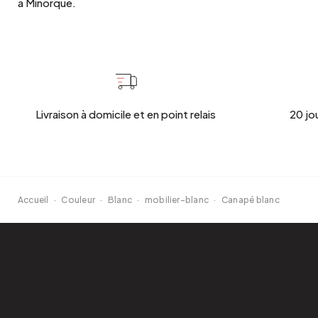
à Minorque.
Livraison à domicile et en point relais
20 jo
Accueil
·
Couleur
·
Blanc
·
mobilier-blanc
·
Canapé blanc