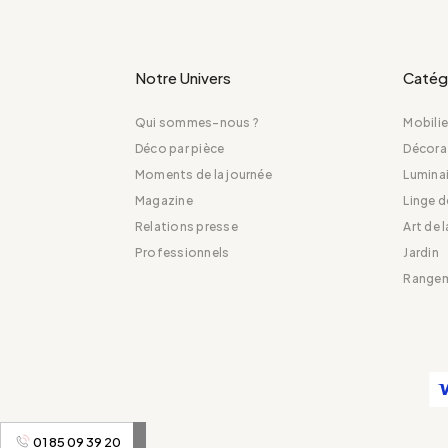
Notre Univers
Catég
Qui sommes-nous ?
Mobilie
Déco par pièce
Décora
Moments de la journée
Luminai
Magazine
Linge 
Relations presse
Art de 
Professionnels
Jardin
Range
01 85 09 39 20