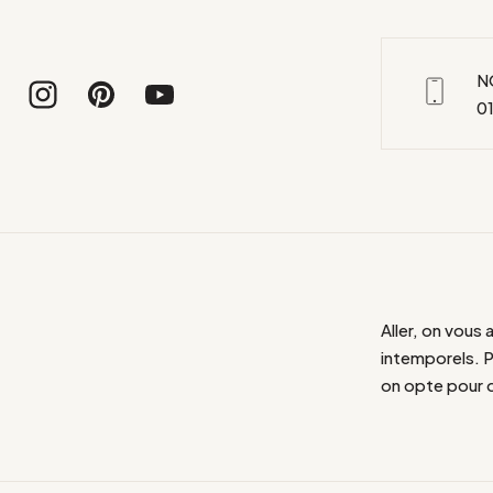
N
01
Aller, on vous 
intemporels. P
on opte pour d