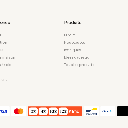
ories
Produits
r
Miroirs
tion
Nouveautés
re
Iconiques
de maison
Idées cadeaux
la table
Tous les produits
ment