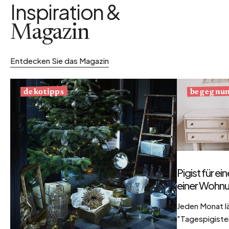
Inspiration &
Magazin
Entdecken Sie das Magazin
begegnu
dekotipps
Pigist für e
einer Wohnu
Jeden Monat l
"Tagespigisten