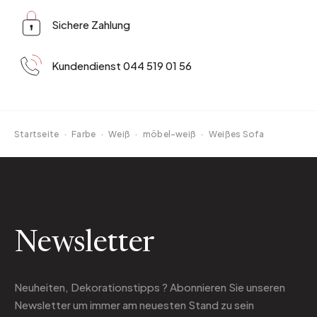
Sichere Zahlung
Kundendienst 044 519 01 56
Startseite
·
Farbe
·
Weiß
·
möbel-weiß
·
Weißes Sofa
Newsletter
Neuheiten, Dekorationstipps ? Abonnieren Sie
unseren
Newsletter
um immer am neuesten Stand zu sein