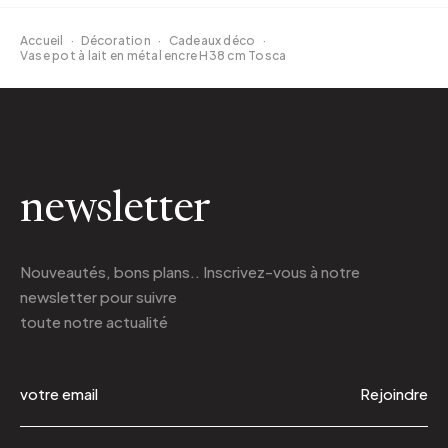
Accueil
·
Décoration
·
Cadeaux déco
·
Vase pot à lait en métal encre H38 cm Tosca
newsletter
Nouveautés, bons plans.. Inscrivez-vous à
notre
newsletter
pour suivre
toute notre actualité
Rejoindre