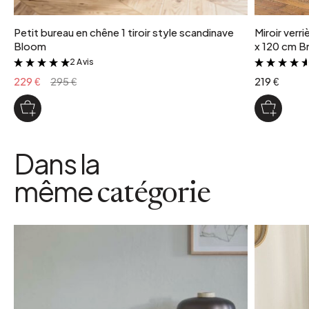
Petit bureau en chêne 1 tiroir style scandinave
Miroir verr
Bloom
x 120 cm Br
2 Avis
&
229 €
295 €
219 €
Dans la
même
catégorie