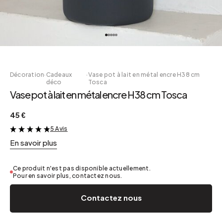
Décoration
·
Cadeaux
·
Vase pot à lait en métal encre H38 cm
déco
Tosca
Vase pot à lait en métal encre H38 cm Tosca
45 €
5 Avis
&
En savoir plus
Ce produit n'est pas disponible actuellement.
Pour en savoir plus, contactez nous.
Contactez nous