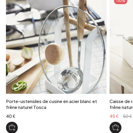
-10%
3 kg
coloris
Encre (bleu très foncé)
Porte-ustensiles de cusine en acier blanc et
Caisse de r
frêne naturel Tosca
frêne natur
40 €
45 €
50 €