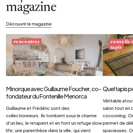
magazine
Découvrir le magazine
conseils
rencontres
tapis
Minorque avec Guillaume Foucher, co-
Quel tapis p
fondateur du Fontenille Menorca
Véritable atout
Guillaume et Frédéric sont des
salon tout en
collectionneurs. Ils tombent sous le charme
cocooning. On 
d'un lieu, le retapent et en font un refuge slow
permet de déli
life, une parenthèse dans la ville, qui vient
spacieuses. Or