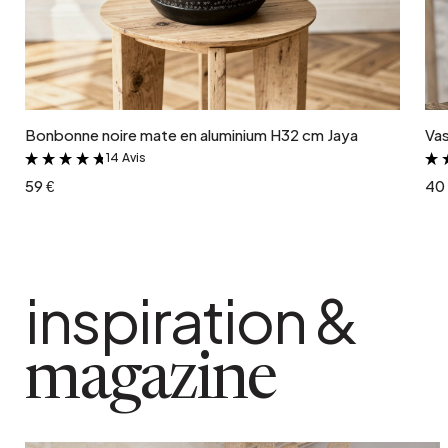
Ajouter au panier
Bonbonne noire mate en aluminium H32 cm Jaya
Vas
14 Avis
&
59 €
40
inspiration &
magazine