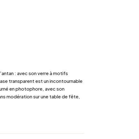
'antan : avec son verre à motifs
 vase transparent est un incontournable
tourné en photophore, avec son
ns modération sur une table de fête,