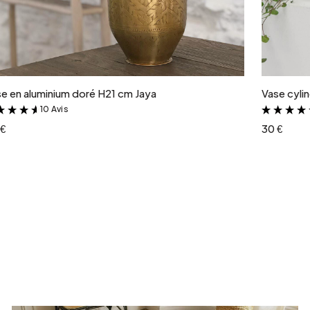
Ajouter au panier
e en aluminium doré H21 cm Jaya
Vase cyli
10 Avis
&
 €
30 €