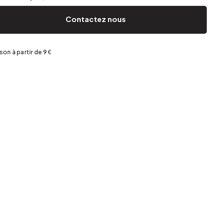
Jardin et terrasse
Rangement de printemps
Contactez nous
ison à partir de 9 €