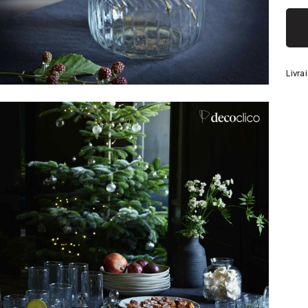
Argenté
Livra