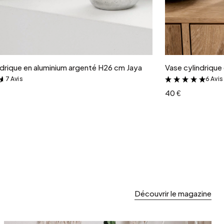
Ajouter au panier
ndrique en aluminium argenté H26 cm Jaya
Vase cylindrique
7 Avis
6 Avis
&
&
40 €
Découvrir le magazine