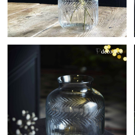
Bistrot
Velours
Bord de mer
Bois blond
Brocante
Papier mâché
Contemporain
Verre
Esprit Haussmannien
Zinc et galva
Grand hôtel
Naturel