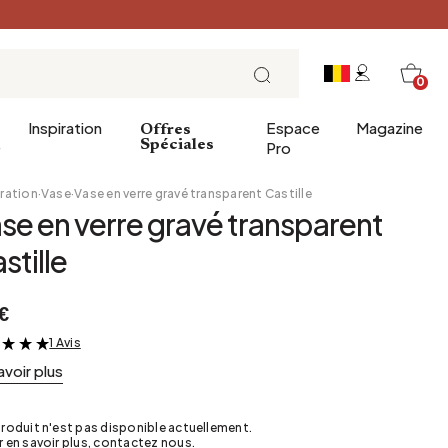
0
Inspiration
Espace
Magazine
Offres
e
Spéciales
Pro
ration
·
Vase
·
Vase en verre gravé transparent Castille
se en verre gravé transparent
ins
éco
Entrée
Petit Déjeuner
stille
a salle de bains
Salle à manger
Brunch
de bain
Bureau
Déjeuner
€
Bibliothèque
L'heure du thé
1 Avis
&
Jardin d'hiver
Dimanche soir
avoir plus
Cellier
Tapas et apéritif
Grenier
Table de fête
roduit n'est pas disponible actuellement.
 en savoir plus, contactez nous.