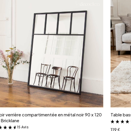
Ajouter au panier
oir verrière compartimentée en métal noir 90 x 120
Table bass
Bricklane
15 Avis
&
119 €