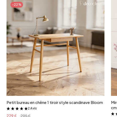
1 kg
-22%
type de fabrication
Soufflé bouche
Ajouter au panier
Petit bureau en chêne 1 tiroir style scandinave Bloom
Mir
cm 
2 Avis
&
229 €
295 €