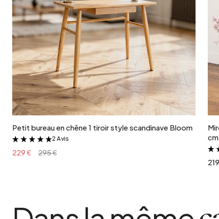
2 kg
type de fabrication
Soufflé bouche
coloris
Vert
Ajouter au panier
Petit bureau en chêne 1 tiroir style scandinave Bloom
Mir
cm 
2 Avis
&
229 €
295 €
219
Dans la même