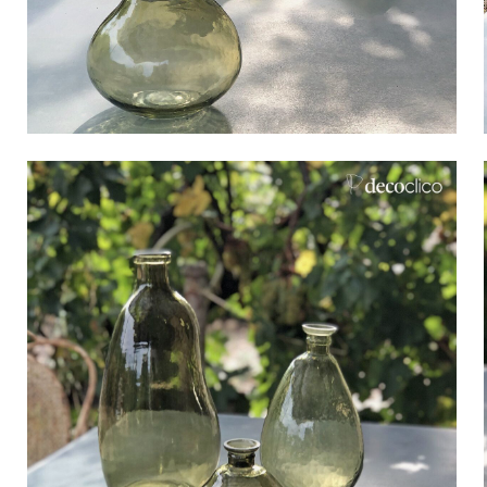
Bistrot
Velours
Bord de mer
Bois blond
Brocante
Papier mâché
Contemporain
Verre
Esprit Haussmannien
Zinc et galva
Grand hôtel
Naturel