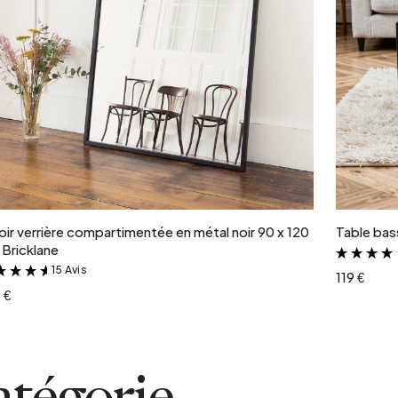
Ajouter au panier
oir verrière compartimentée en métal noir 90 x 120
Table bass
Bricklane
15 Avis
&
119 €
 €