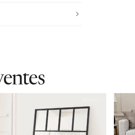
rre: 3 cm
ventes