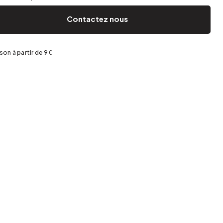
Jardin et terrasse
Rangement de printemps
Contactez nous
ison à partir de 9 €