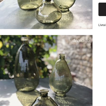
Argenté
Livra