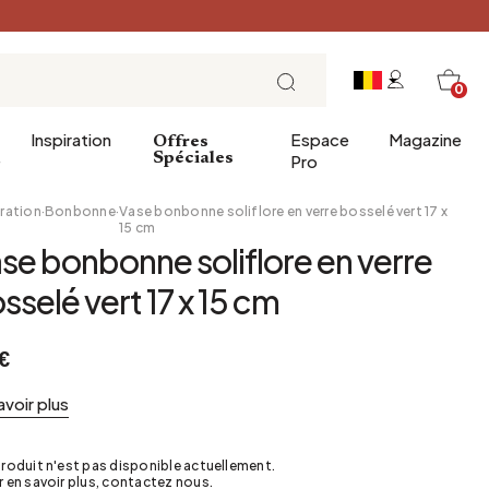
0
Inspiration
Espace
Magazine
Offres
e
Spéciales
Pro
ration
·
Bonbonne
·
Vase bonbonne soliflore en verre bosselé vert 17 x
15 cm
se bonbonne soliflore en verre
ins
éco
Entrée
Petit Déjeuner
sselé vert 17 x 15 cm
a salle de bains
Salle à manger
Brunch
de bain
Bureau
Déjeuner
€
Bibliothèque
L'heure du thé
Jardin d'hiver
Dimanche soir
avoir plus
Cellier
Tapas et apéritif
Grenier
Table de fête
roduit n'est pas disponible actuellement.
 en savoir plus, contactez nous.