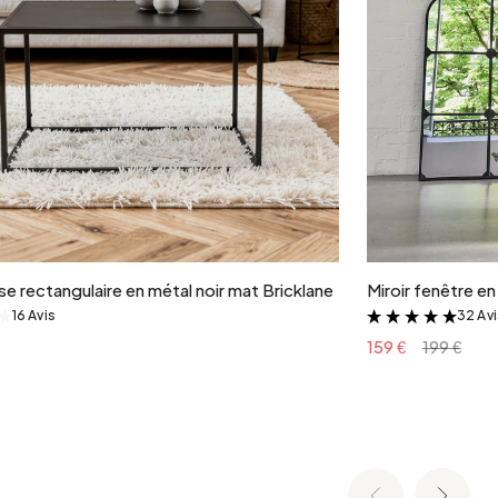
Ajouter au panier
e rectangulaire en métal noir mat Bricklane
Miroir fenêtre e
16 Avis
32 Av
&
&
159 €
199 €