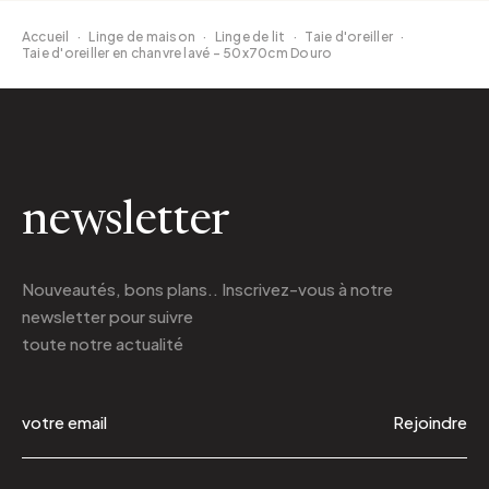
Accueil
·
Linge de maison
·
Linge de lit
·
Taie d'oreiller
·
Taie d'oreiller en chanvre lavé - 50x70cm Douro
newsletter
Nouveautés, bons plans.. Inscrivez-vous à
notre
newsletter
pour suivre
toute notre actualité
Rejoindre