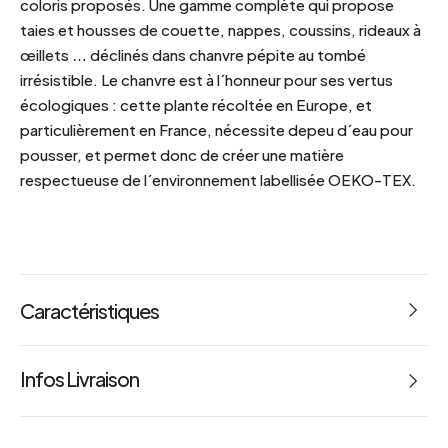
coloris proposés. Une gamme complète qui propose
taies et housses de couette, nappes, coussins, rideaux à
œillets … déclinés dans chanvre pépite au tombé
irrésistible. Le chanvre est à l´honneur pour ses vertus
écologiques : cette plante récoltée en Europe, et
particulièrement en France, nécessite depeu d´eau pour
pousser, et permet donc de créer une matière
respectueuse de l´environnement labellisée OEKO-TEX.
Caractéristiques
Dimensions : L 50 x l 70 cm ou 65 x 65 cm
Infos Livraison
Poids : 0.180 kg
Référence : 66744 & 66745