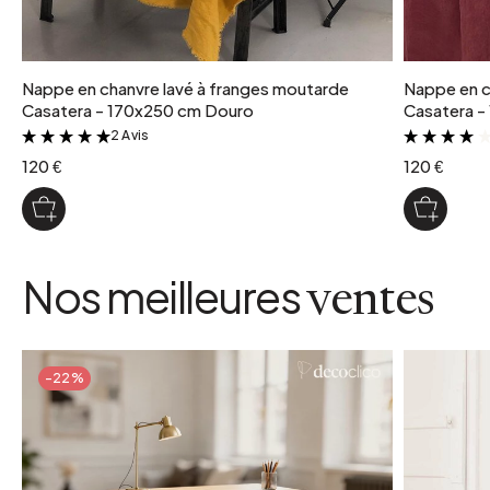
poids colis
1 kg
Nappe en chanvre lavé à franges moutarde
Nappe en ch
coloris
Casatera - 170x250 cm Douro
Casatera -
Mastic
2 Avis
&
120 €
120 €
Nos meilleures
ventes
-22%