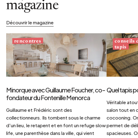
magazine
Découvrir le magazine
conseils
rencontres
tapis
Minorque avec Guillaume Foucher, co-
Quel tapis p
fondateur du Fontenille Menorca
Véritable atout
Guillaume et Frédéric sont des
salon tout en
collectionneurs. Ils tombent sous le charme
cocooning. On 
d'un lieu, le retapent et en font un refuge slow
permet de déli
life, une parenthèse dans la ville, qui vient
spacieuses. Or