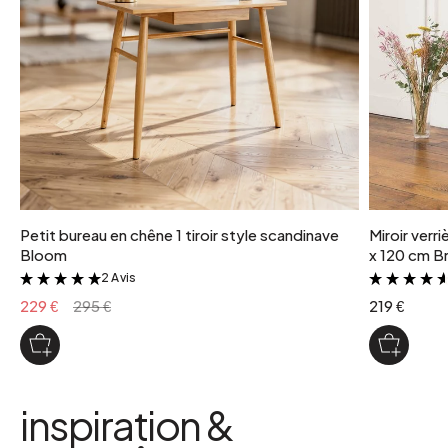
Petit bureau en chêne 1 tiroir style scandinave
Miroir verr
Bloom
x 120 cm Br
2 Avis
&
229 €
295 €
219 €
inspiration &