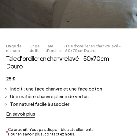
Linge de
·
Linge
·
Taie
·
Taie d'oreiller en chanvre lavé -
maison
de lit
d'oreiller
50x70cm Douro
Taie d'oreiller en chanvre lavé - 50x70cm
Douro
25 €
Inédit : une face chanvre et une face coton
Une matière chanvre pleine de vertus
Ton naturel facile à associer
En savoir plus
Ce produit n'est pas disponible actuellement.
Pour en savoir plus, contactez nous.