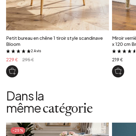
Petit bureau en chêne 1 tiroir style scandinave
Miroir verr
Bloom
x 120 cm Br
2 Avis
&
229 €
295 €
219 €
Dans la
même
catégorie
-25%