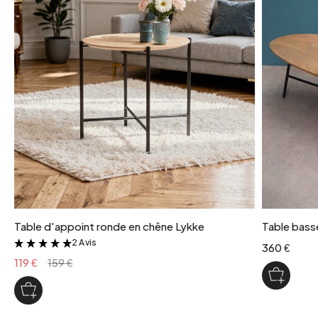
Table d'appoint ronde en chêne Lykke
Table basse
2 Avis
&
360 €
119 €
159 €