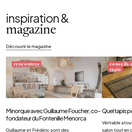
inspiration &
magazine
Découvrir le magazine
conseils
rencontres
tapis
Minorque avec Guillaume Foucher, co-
Quel tapis p
fondateur du Fontenille Menorca
Véritable atout
Guillaume et Frédéric sont des
salon tout en