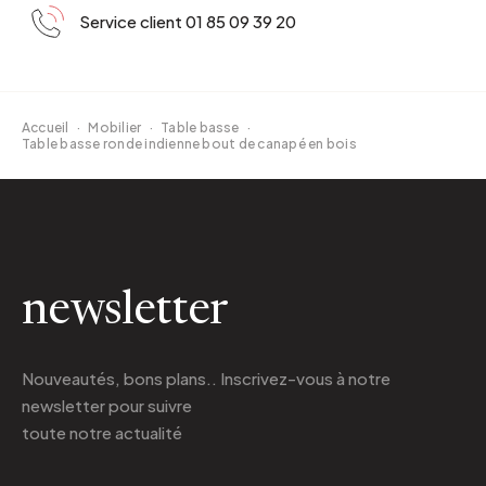
Service client 01 85 09 39 20
Accueil
·
Mobilier
·
Table basse
·
Table basse ronde indienne bout de canapé en bois
newsletter
Nouveautés, bons plans.. Inscrivez-vous à
notre
newsletter
pour suivre
toute notre actualité