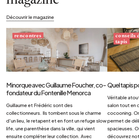
magazine
Découvrir le magazine
conseils
rencontres
tapis
Minorque avec Guillaume Foucher, co-
Quel tapis p
fondateur du Fontenille Menorca
Véritable atout
Guillaume et Frédéric sont des
salon tout en
collectionneurs. Ils tombent sous le charme
cocooning. On 
d'un lieu, le retapent et en font un refuge slow
permet de déli
life, une parenthèse dans la ville, qui vient
spacieuses. Or
ensuite compléter leur collection. Avec
découvrez notr