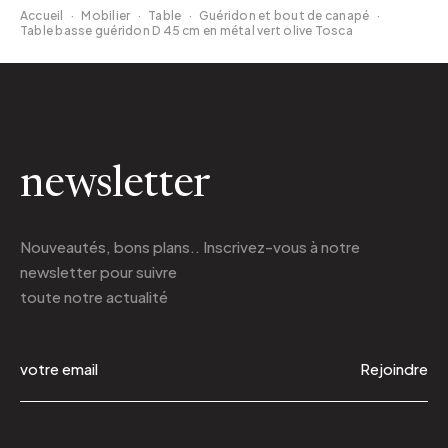
Accueil
·
Mobilier
·
Table
·
Guéridon et bout de canapé
·
Table basse guéridon D 45 cm en métal vert olive Tosca
newsletter
Nouveautés, bons plans.. Inscrivez-vous à
notre
newsletter
pour suivre
toute notre actualité
Rejoindre