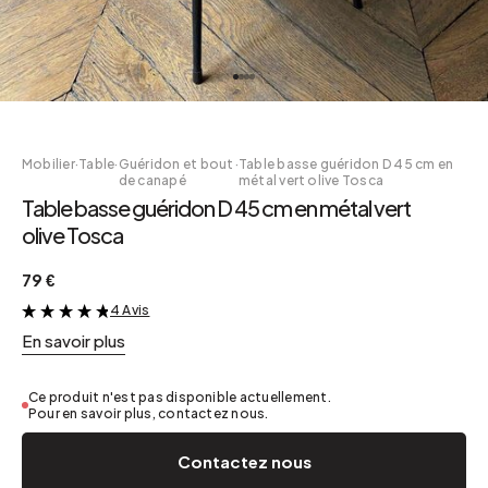
Mobilier
·
Table
·
Guéridon et bout
·
Table basse guéridon D 45 cm en
de canapé
métal vert olive Tosca
Table basse guéridon D 45 cm en métal vert
olive Tosca
79 €
4 Avis
&
En savoir plus
Ce produit n'est pas disponible actuellement.
Pour en savoir plus, contactez nous.
Contactez nous