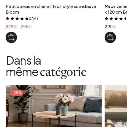
Petit bureau en chêne 1 tiroir style scandinave
Miroir verr
Bloom
x 120 cm Br
2 Avis
&
229 €
295 €
219 €
Dans la
même
catégorie
-25%