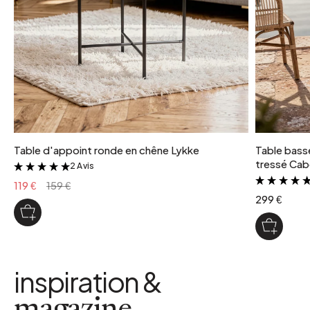
Table d'appoint ronde en chêne Lykke
Table basse
tressé Cab
2 Avis
&
119 €
159 €
299 €
inspiration &