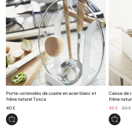
nombre colis
1
poids colis
10 kg
poids maximum supporte
15 kg
coloris
vert olive
Porte-ustensiles de cusine en acier blanc et
Caisse de r
frêne naturel Tosca
frêne natur
40 €
45 €
50 €