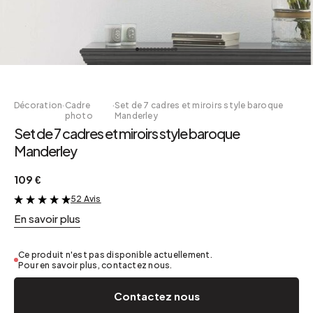
Décoration
·
Cadre
·
Set de 7 cadres et miroirs style baroque
photo
Manderley
Set de 7 cadres et miroirs style baroque
Manderley
109 €
52 Avis
&
En savoir plus
Ce produit n'est pas disponible actuellement.
Pour en savoir plus, contactez nous.
Contactez nous