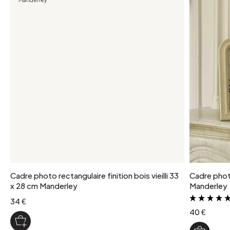
Cadre photo rectangulaire finition bois vieilli 33
Cadre phot
x 28 cm Manderley
Manderley
34 €
40 €