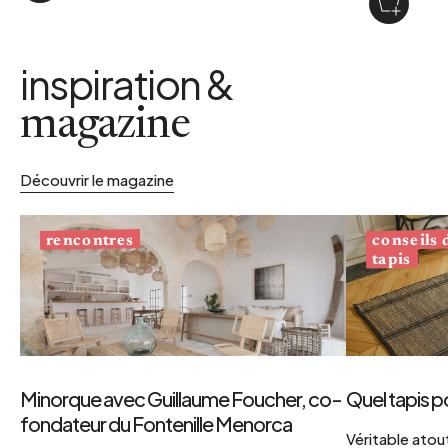
inspiration &
magazine
Découvrir le magazine
conseils
rencontres
tapis
Minorque avec Guillaume Foucher, co-
Quel tapis p
fondateur du Fontenille Menorca
Véritable atout