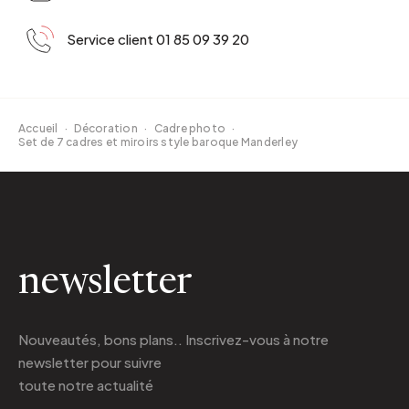
Service client 01 85 09 39 20
Accueil
·
Décoration
·
Cadre photo
·
Set de 7 cadres et miroirs style baroque Manderley
newsletter
Nouveautés, bons plans.. Inscrivez-vous à
notre
newsletter
pour suivre
toute notre actualité