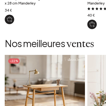
x 28 cm Manderley
Manderley
34 €
40 €
Nos meilleures
ventes
-22%