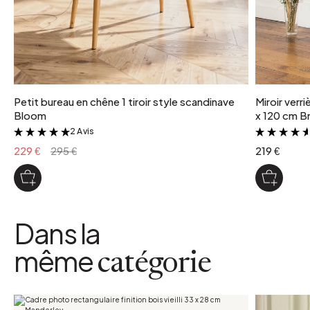
Petit bureau en chêne 1 tiroir style scandinave
Miroir verr
Bloom
x 120 cm Br
2 Avis
&
229 €
295 €
219 €
Dans la
même
catégorie