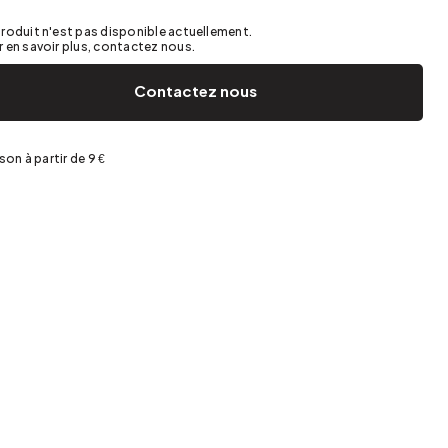
Jardin et terrasse
Rangement de printemps
roduit n'est pas disponible actuellement.
 en savoir plus, contactez nous.
Contactez nous
ison à partir de 9 €