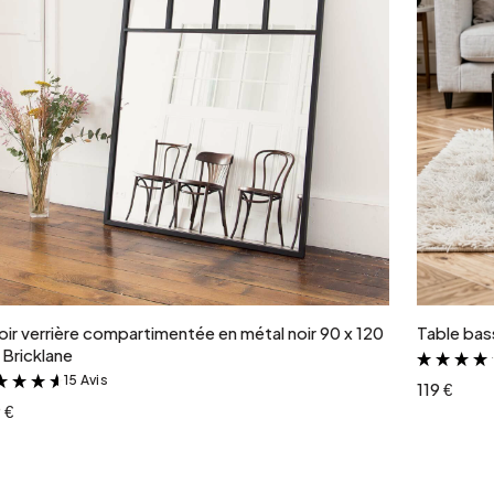
Ajouter au panier
oir verrière compartimentée en métal noir 90 x 120
Table bass
Bricklane
15 Avis
&
119 €
 €