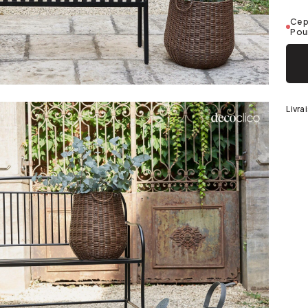
Argenté
Ce p
Pour
Livra