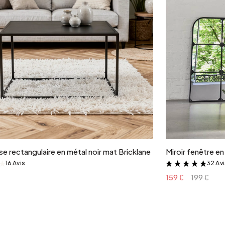
Ajouter au panier
e rectangulaire en métal noir mat Bricklane
Miroir fenêtre e
16 Avis
32 Av
&
&
159 €
199 €