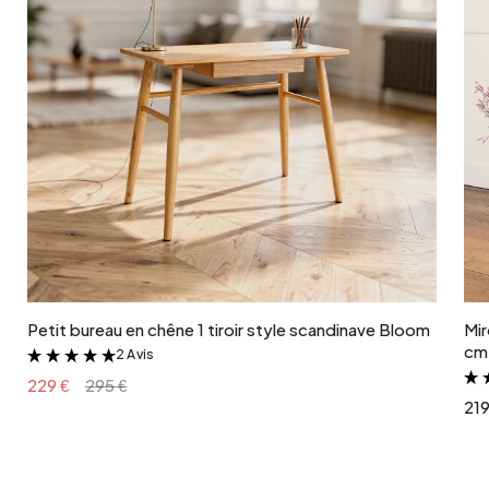
Ajouter au panier
Petit bureau en chêne 1 tiroir style scandinave Bloom
Mir
cm 
2 Avis
&
229 €
295 €
219