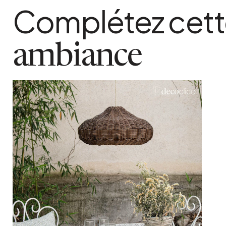
Oui
Complétez cet
matiere detaillee
Polyrotin et métal, intérieur en revêtement
poids colis
ambiance
3 kg