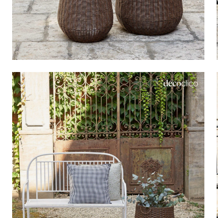
Bistrot
Velours
Bord de mer
Bois blond
Brocante
Papier mâché
Contemporain
Verre
Esprit Haussmannien
Zinc et galva
Grand hôtel
Naturel