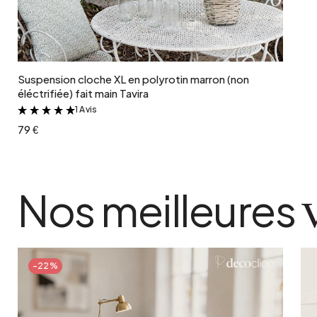
Ajouter au panier
Suspension cloche XL en polyrotin marron (non
éléctrifiée) fait main Tavira
1 Avis
&
79 €
Nos meilleures
-22%