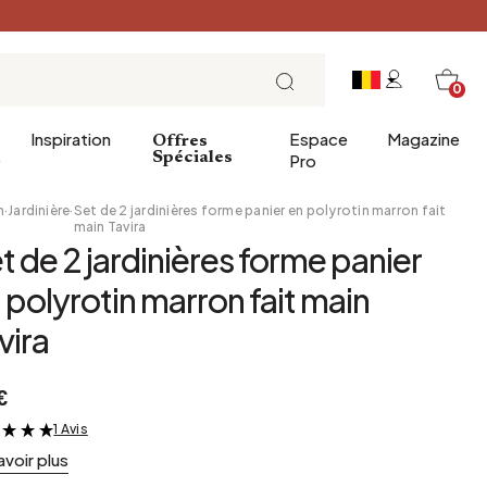
0
Inspiration
Espace
Magazine
Offres
e
Spéciales
Pro
n
·
Jardinière
·
Set de 2 jardinières forme panier en polyrotin marron fait
main Tavira
t de 2 jardinières forme panier
ins
éco
Entrée
Petit Déjeuner
 polyrotin marron fait main
a salle de bains
Salle à manger
Brunch
vira
de bain
Bureau
Déjeuner
Bibliothèque
L'heure du thé
€
Jardin d'hiver
Dimanche soir
Cellier
Tapas et apéritif
1 Avis
&
avoir plus
Grenier
Table de fête