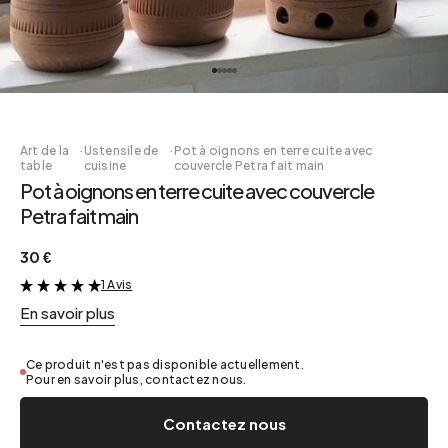
Art de la
·
Ustensile de
·
Pot à oignons en terre cuite avec
table
cuisine
couvercle Petra fait main
Pot à oignons en terre cuite avec couvercle
Petra fait main
30 €
1 Avis
&
En savoir plus
Ce produit n'est pas disponible actuellement.
Pour en savoir plus, contactez nous.
Contactez nous