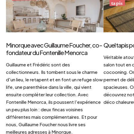
tapis
Minorque avec Guillaume Foucher, co-
Quel tapis p
fondateur du Fontenille Menorca
Véritable atout
Guillaume et Frédéric sont des
salon tout en
collectionneurs. Ils tombent sous le charme
cocooning. On 
d'un lieu, le retapent et en font un refuge slow
permet de déli
life, une parenthèse dans la ville, qui vient
spacieuses. Or
ensuite compléter leur collection. Avec
découvrez notr
Fontenille Menorca, ils poussent l'expérience
déco chaleureu
un peu plus loin : deux fincas voisines
différentes mais complémentaires. Et pour
nous, Guillaume Foucher nous livre ses
meilleures adresses à Minorque.