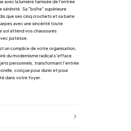
ue avec la lumière tamisée de l'entrée
 sérénité. Sa "boîte" supérieure
dis que ses cinq crochets et sa barre
arpes avec une sincérité toute
de sol attend vos chaussures
avec justesse.
est un complice de votre organisation,
spiré du modernisme radical s'efface
bjets personnels, transformant l'entrée
porelle, conçue pour durer et pour
té dans votre foyer.