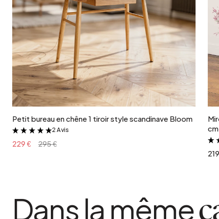
Ajouter au panier
Petit bureau en chêne 1 tiroir style scandinave Bloom
Mir
cm 
2 Avis
&
229 €
295 €
219
Dans la même
c