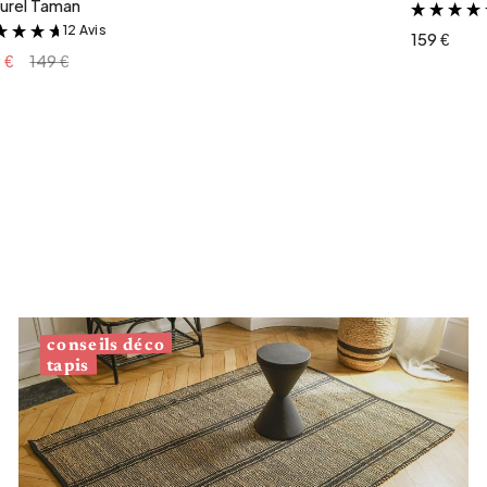
urel Taman
12 Avis
&
159 €
 €
149 €
conseils déco
tapis