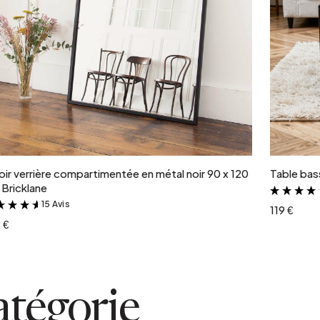
Ajouter au panier
oir verrière compartimentée en métal noir 90 x 120
Table bass
Bricklane
15 Avis
&
119 €
 €
atégorie