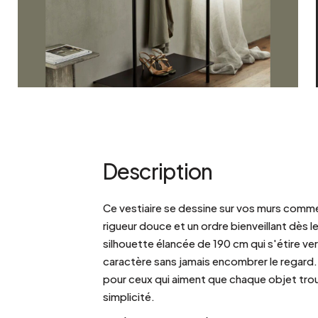
Bistrot
Velours
Bord de mer
Bois blond
Brocante
Papier mâché
Contemporain
Verre
Esprit Haussmannien
Zinc et galva
Grand hôtel
Naturel
Description
Ce vestiaire se dessine sur vos murs comme
rigueur douce et un ordre bienveillant dès l
silhouette élancée de 190 cm qui s'étire ver
caractère sans jamais encombrer le regard.
pour ceux qui aiment que chaque objet tro
simplicité.