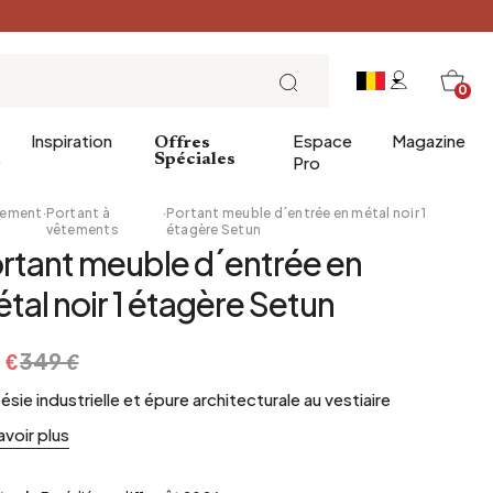
0
Inspiration
Espace
Magazine
Offres
e
Spéciales
Pro
ement
·
Portant à
·
Portant meuble d´entrée en métal noir 1
vêtements
étagère Setun
rtant meuble d´entrée en
ins
éco
Entrée
Petit Déjeuner
tal noir 1 étagère Setun
a salle de bains
Salle à manger
Brunch
de bain
Bureau
Déjeuner
 €
349 €
Bibliothèque
L'heure du thé
ésie industrielle et épure architecturale au vestiaire
Jardin d'hiver
Dimanche soir
avoir plus
Cellier
Tapas et apéritif
Grenier
Table de fête