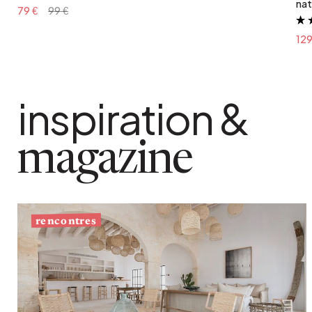
nat
79 €
99 €
129
inspiration &
magazine
rencontres