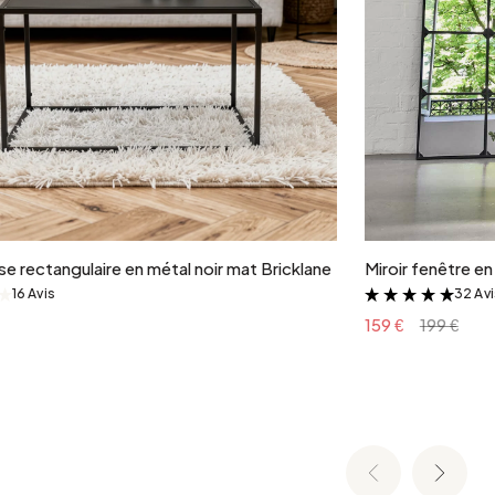
Ajouter au panier
e rectangulaire en métal noir mat Bricklane
Miroir fenêtre e
16 Avis
32 Av
&
&
159 €
199 €