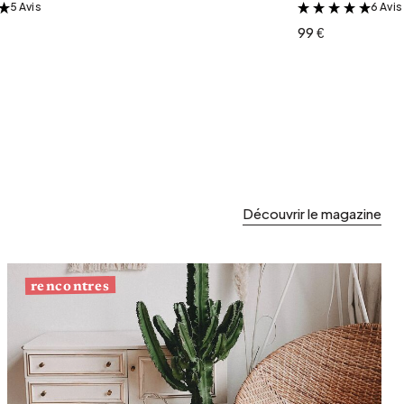
5 Avis
6 Avis
&
&
99 €
Découvrir le magazine
rencontres